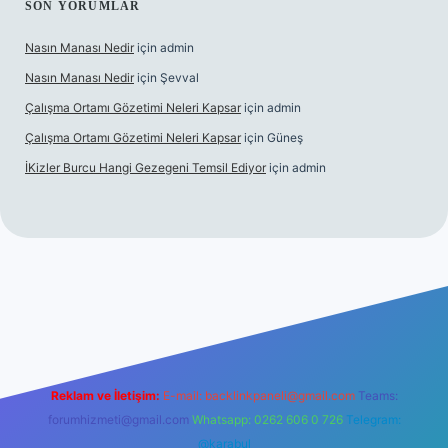
SON YORUMLAR
Nasın Manası Nedir
için
admin
Nasın Manası Nedir
için
Şevval
Çalışma Ortamı Gözetimi Neleri Kapsar
için
admin
Çalışma Ortamı Gözetimi Neleri Kapsar
için
Güneş
İKizler Burcu Hangi Gezegeni Temsil Ediyor
için
admin
er
Reklam ve İletişim:
E-mail:
backlinkpaneli@gmail.com
Teams:
forumhizmeti@gmail.com
Whatsapp: 0262 606 0 726
Telegram:
@karabul