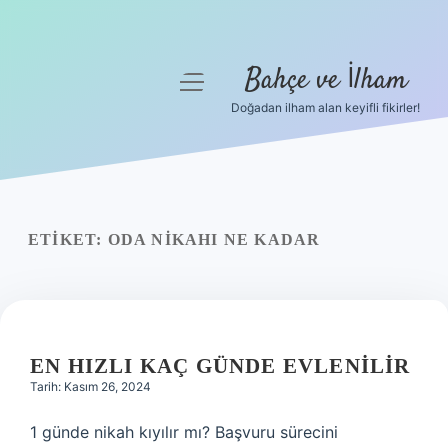
Bahçe ve İlham
menüyü
aç
Doğadan ilham alan keyifli fikirler!
Anasayfa
Gizlilik Politikası
Yasal Uyarı
ETIKET:
ODA NIKAHI NE KADAR
Hakkımızda
EN HIZLI KAÇ GÜNDE EVLENILIR
Tarih: Kasım 26, 2024
1 günde nikah kıyılır mı? Başvuru sürecini