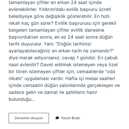
tamamlayan çiftler en erken 24 saat içinde
evlenebilirler. Yıldırım’daki evlilik başvuru ücreti
belediyeye göre değişiklik gösterebilir. En hızlı
nikah kaç gün sürer? Evlilik başvurusu için gerekli
belgeleri tamamlayan çiftler evlilik dairesine
başvurduktan sonra, en az 24 saat sonra düğün
tarihi duyurulur. Yani: “Düğün tarihinizi
ayarlayabileceğiniz en erken tarih ne zamandır?”
diye merak ediyorsanız: cevap 1 gündür. En çabuk
nasıl evlenilir? Davet edilmek istemeyen veya özel
bir tören istemeyen çiftler için, cemaatlerde “oda
nikahı” uygulaması vardır. Hafta içi mesai saatleri
içinde cemaatin düğün salonlarında gerçekleşen ve
sadece gelin ve damat ile şahitlerin hazır
bulunduğu…
En
Devamını okuyun
Yorum Bırak
Hızlı
Kaç