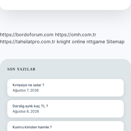
Günde
Evlenilir
https://bordoforum.com
https://omh.com.tr
https://tahsilatpro.com.tr
knight online
nttgame
Sitemap
SIDEBAR
SON YAZILAR
Kırtasiye ne satar ?
Ağustos 7, 2026
Derslig aylık kaç TL ?
Ağustos 6, 2026
Kumru kimden hamile ?