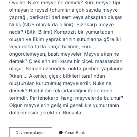
Ovuller. Nuks meyve ne demek? Kuru meyve tipi
olmayan bireysel tohumlarla çok sayıda meyve
yaprağı, perikarpi deri sert veya ahşaptan oluşan
Nuks (NUS olarak da bilinir). Şizokarp meyve
nedir? (Bitki Bilimi) Kompozit bir yumurtadan
oluşan ve Ekim yapraklarının sütunlarına göre iki
veya daha fazla parça halinde, kuru,
öngörülemeyen, basit meyveler. Meyve aken ne
demek? Çileklerin etli kısmı bir çiçek masasından
oluşur. Saman üzerindeki nokta pushed yapılarına
“Aken … Akenler, çiçek bitkileri tarafından
oluşturulan kurutulmuş meyvelerdir. Nuks ne
demek? Hastalığın tekrarlandığını ifade eden
terimdir. Partenokarpi hangi meyvelerde bulunur?
Olgun meyvelerin gelişimi genellikle yumurtanın
döllenmesini gerektirir. Bununla…
Ekzokarp
Devamını okuyun
Yorum Bırak