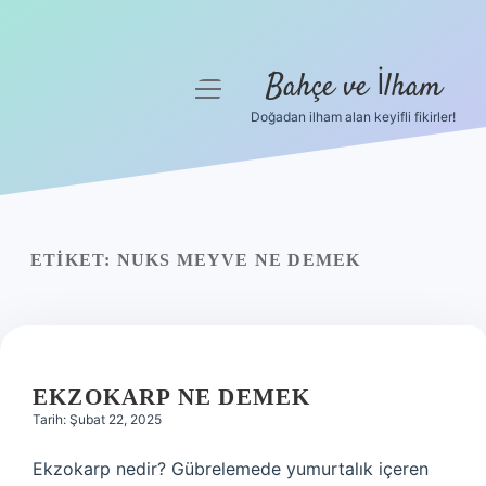
Bahçe ve İlham
menüyü
aç
Doğadan ilham alan keyifli fikirler!
Anasayfa
Gizlilik Politikası
Yasal Uyarı
ETIKET:
NUKS MEYVE NE DEMEK
Hakkımızda
EKZOKARP NE DEMEK
Tarih: Şubat 22, 2025
Ekzokarp nedir? Gübrelemede yumurtalık içeren