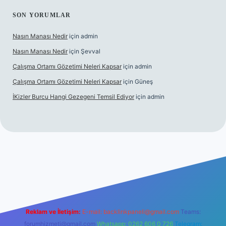
SON YORUMLAR
Nasın Manası Nedir
için
admin
Nasın Manası Nedir
için
Şevval
Çalışma Ortamı Gözetimi Neleri Kapsar
için
admin
Çalışma Ortamı Gözetimi Neleri Kapsar
için
Güneş
İKizler Burcu Hangi Gezegeni Temsil Ediyor
için
admin
er
Reklam ve İletişim:
E-mail:
backlinkpaneli@gmail.com
Teams:
forumhizmeti@gmail.com
Whatsapp: 0262 606 0 726
Telegram: