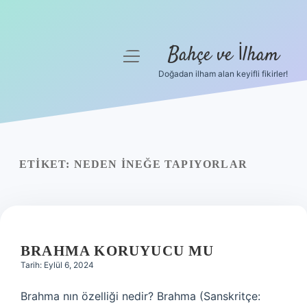
Bahçe ve İlham
menüyü
aç
Doğadan ilham alan keyifli fikirler!
Anasayfa
Gizlilik Politikası
Yasal Uyarı
ETIKET:
NEDEN INEĞE TAPIYORLAR
Hakkımızda
BRAHMA KORUYUCU MU
Tarih: Eylül 6, 2024
Brahma nın özelliği nedir? Brahma (Sanskritçe: