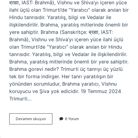
ब्रह्मा, IAST: Brahmā), Vishnu ve Shiva’yı içeren yüce
ilahi üçlü olan Trimurti’de “Yaratıcı” olarak anılan bir
Hindu tanrısıdır. Yaratılış, bilgi ve Vedalar ile
ilişkilendirilir. Brahma, yaratılış mitlerinde önemli bir
yere sahiptir. Brahma (Sanskritçe: ब्रह्मा, IAST:
Brahmā), Vishnu ve Shiva’yı içeren yüce ilahi üçlü
olan Trimurti’de “Yaratıcı” olarak anılan bir Hindu
tanrısıdır. Yaratılış, bilgi ve Vedalar ile ilişkilendirilir.
Brahma, yaratılış mitlerinde önemli bir yere sahiptir.
Brahma gorevi nedir? Trimurti üç tanrıyı üç yüzlü
tek bir forma indirger. Her tanrı yaratılışın bir
yönünden sorumludur, Brahma yaratıcı, Vishnu
koruyucu ve Şiva yok edicidir. 19 Temmuz 2024
Trimurti…
Brahma
Devamını okuyun
6 Yorum
Koruyucu
Mu