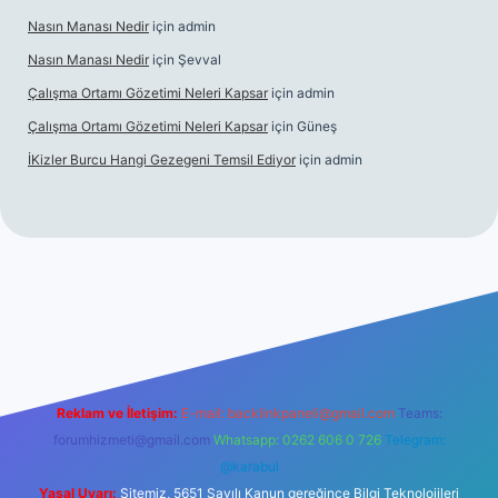
Nasın Manası Nedir
için
admin
Nasın Manası Nedir
için
Şevval
Çalışma Ortamı Gözetimi Neleri Kapsar
için
admin
Çalışma Ortamı Gözetimi Neleri Kapsar
için
Güneş
İKizler Burcu Hangi Gezegeni Temsil Ediyor
için
admin
er
Reklam ve İletişim:
E-mail:
backlinkpaneli@gmail.com
Teams:
forumhizmeti@gmail.com
Whatsapp: 0262 606 0 726
Telegram:
@karabul
Yasal Uyarı:
Sitemiz, 5651 Sayılı Kanun gereğince Bilgi Teknolojileri