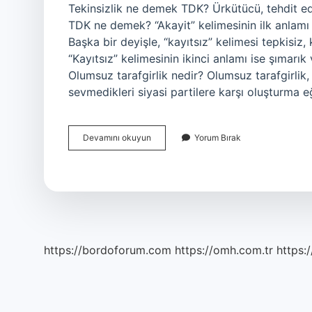
Tekinsizlik ne demek TDK? Ürkütücü, tehdit ed
TDK ne demek? “Akayit” kelimesinin ilk anlamı ola
Başka bir deyişle, “kayıtsız” kelimesi tepkisiz, 
“Kayıtsız” kelimesinin ikinci anlamı ise şımarık
Olumsuz tarafgirlik nedir? Olumsuz tarafgirlik,
sevmedikleri siyasi partilere karşı oluşturma eğ
Tarafgirlik
Devamını okuyun
Yorum Bırak
Ne
Demek
Tdk
https://bordoforum.com
https://omh.com.tr
https:/