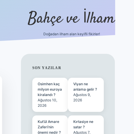
Bahçe ve İlham
Doğadan ilham alan keyifli fikirler!
ilbet yeni giriş
ilbet
SIDEBAR
SON YAZILAR
Osimhen kaç
Viyan ne
milyon euroya
anlama gelir ?
kiralandı ?
Ağustos 9,
Ağustos 10,
2026
2026
Kut’ül Amare
Kırtasiye ne
Zaferi’nin
satar ?
önemi nedir ?
Ağustos 7,