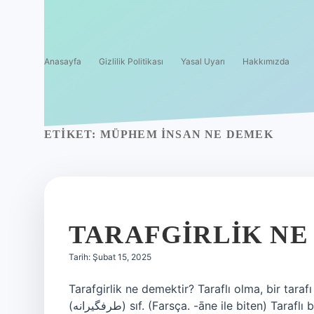
Anasayfa
Gizlilik Politikası
Yasal Uyarı
Hakkımızda
ETIKET:
MÜPHEM INSAN NE DEMEK
TARAFGIRLIK NE
Tarih: Şubat 15, 2025
Tarafgirlik ne demektir? Taraflı olma, bir tarafı
(ﻃﺮﻓﮕﻴﺮﺍﻧﻪ) sıf. (Farsça. -āne ile biten) Taraflı bir şekilde. I. Taraflı olma, bir tarafı tutma durumu.