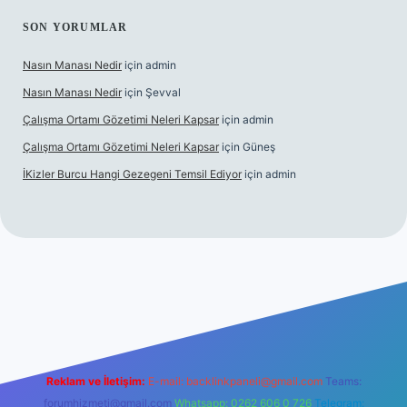
SON YORUMLAR
Nasın Manası Nedir
için
admin
Nasın Manası Nedir
için
Şevval
Çalışma Ortamı Gözetimi Neleri Kapsar
için
admin
Çalışma Ortamı Gözetimi Neleri Kapsar
için
Güneş
İKizler Burcu Hangi Gezegeni Temsil Ediyor
için
admin
er
Reklam ve İletişim:
E-mail:
backlinkpaneli@gmail.com
Teams:
forumhizmeti@gmail.com
Whatsapp: 0262 606 0 726
Telegram: