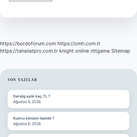
Anlamlı
Deyim
Ne
Demek
https://bordoforum.com
https://omh.com.tr
https://tahsilatpro.com.tr
knight online
nttgame
Sitemap
SIDEBAR
SON YAZILAR
Derslig aylık kaç TL ?
Ağustos 6, 2026
Kumru kimden hamile ?
Ağustos 6, 2026