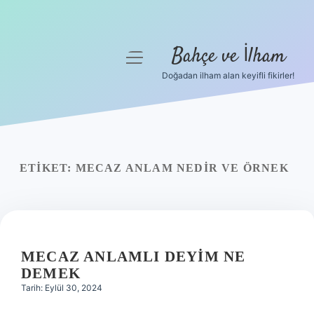
Bahçe ve İlham
menüyü
aç
Doğadan ilham alan keyifli fikirler!
Anasayfa
Gizlilik Politikası
Yasal Uyarı
ETIKET:
MECAZ ANLAM NEDIR VE ÖRNEK
Hakkımızda
MECAZ ANLAMLI DEYIM NE
DEMEK
Tarih: Eylül 30, 2024