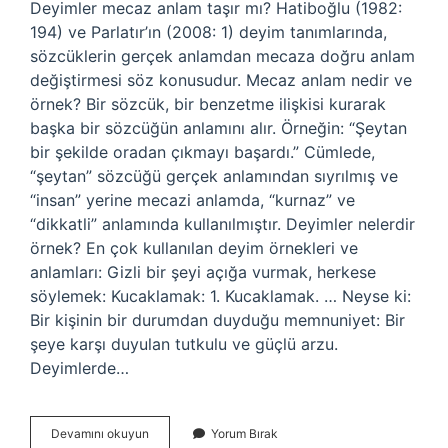
Deyimler mecaz anlam taşır mı? Hatiboğlu (1982:
194) ve Parlatır’ın (2008: 1) deyim tanımlarında,
sözcüklerin gerçek anlamdan mecaza doğru anlam
değiştirmesi söz konusudur. Mecaz anlam nedir ve
örnek? Bir sözcük, bir benzetme ilişkisi kurarak
başka bir sözcüğün anlamını alır. Örneğin: “Şeytan
bir şekilde oradan çıkmayı başardı.” Cümlede,
“şeytan” sözcüğü gerçek anlamından sıyrılmış ve
“insan” yerine mecazi anlamda, “kurnaz” ve
“dikkatli” anlamında kullanılmıştır. Deyimler nelerdir
örnek? En çok kullanılan deyim örnekleri ve
anlamları: Gizli bir şeyi açığa vurmak, herkese
söylemek: Kucaklamak: 1. Kucaklamak. … Neyse ki:
Bir kişinin bir durumdan duyduğu memnuniyet: Bir
şeye karşı duyulan tutkulu ve güçlü arzu.
Deyimlerde…
Mecaz
Devamını okuyun
Yorum Bırak