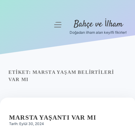
Bahçe ve İlham
menüyü
aç
Doğadan ilham alan keyifli fikirler!
Anasayfa
Gizlilik Politikası
Yasal Uyarı
ETIKET:
MARSTA YAŞAM BELIRTILERI
VAR MI
Hakkımızda
MARSTA YAŞANTI VAR MI
Tarih: Eylül 30, 2024