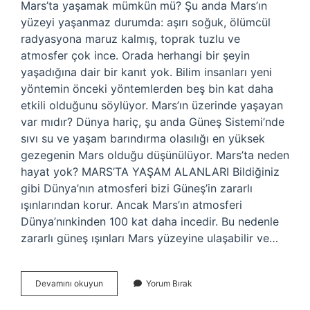
Mars’ta yaşamak mümkün mü? Şu anda Mars’ın
yüzeyi yaşanmaz durumda: aşırı soğuk, ölümcül
radyasyona maruz kalmış, toprak tuzlu ve
atmosfer çok ince. Orada herhangi bir şeyin
yaşadığına dair bir kanıt yok. Bilim insanları yeni
yöntemin önceki yöntemlerden beş bin kat daha
etkili olduğunu söylüyor. Mars’ın üzerinde yaşayan
var mıdır? Dünya hariç, şu anda Güneş Sistemi’nde
sıvı su ve yaşam barındırma olasılığı en yüksek
gezegenin Mars olduğu düşünülüyor. Mars’ta neden
hayat yok? MARS’TA YAŞAM ALANLARI Bildiğiniz
gibi Dünya’nın atmosferi bizi Güneş’in zararlı
ışınlarından korur. Ancak Mars’ın atmosferi
Dünya’nınkinden 100 kat daha incedir. Bu nedenle
zararlı güneş ışınları Mars yüzeyine ulaşabilir ve…
Marsta
Devamını okuyun
Yorum Bırak
Yaşantı
Var