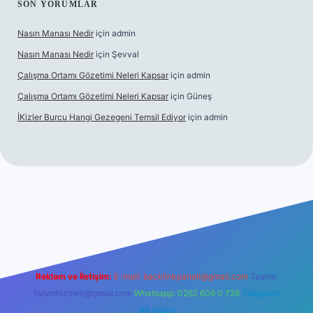
SON YORUMLAR
Nasın Manası Nedir
için
admin
Nasın Manası Nedir
için
Şevval
Çalışma Ortamı Gözetimi Neleri Kapsar
için
admin
Çalışma Ortamı Gözetimi Neleri Kapsar
için
Güneş
İKizler Burcu Hangi Gezegeni Temsil Ediyor
için
admin
er
Reklam ve İletişim:
E-mail:
backlinkpaneli@gmail.com
Teams:
forumhizmeti@gmail.com
Whatsapp: 0262 606 0 726
Telegram:
@karabul