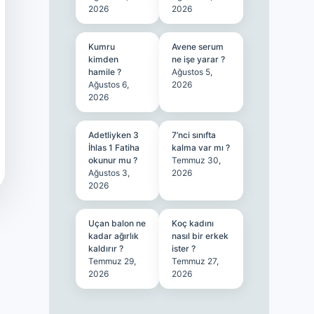
2026
2026
Kumru
Avene serum
kimden
ne işe yarar ?
hamile ?
Ağustos 5,
Ağustos 6,
2026
2026
Adetliyken 3
7’nci sınıfta
İhlas 1 Fatiha
kalma var mı ?
okunur mu ?
Temmuz 30,
Ağustos 3,
2026
2026
Uçan balon ne
Koç kadını
kadar ağırlık
nasıl bir erkek
kaldırır ?
ister ?
Temmuz 29,
Temmuz 27,
2026
2026