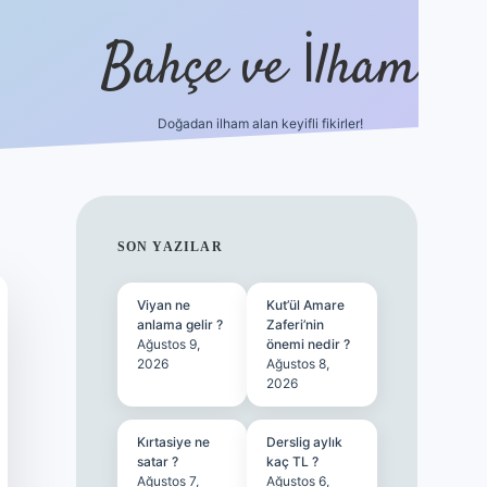
Bahçe ve İlham
Doğadan ilham alan keyifli fikirler!
ilbet yeni giriş
ilbet giriş
vdcasino giriş
betexper
SIDEBAR
SON YAZILAR
Viyan ne
Kut’ül Amare
anlama gelir ?
Zaferi’nin
Ağustos 9,
önemi nedir ?
2026
Ağustos 8,
2026
Kırtasiye ne
Derslig aylık
satar ?
kaç TL ?
Ağustos 7,
Ağustos 6,