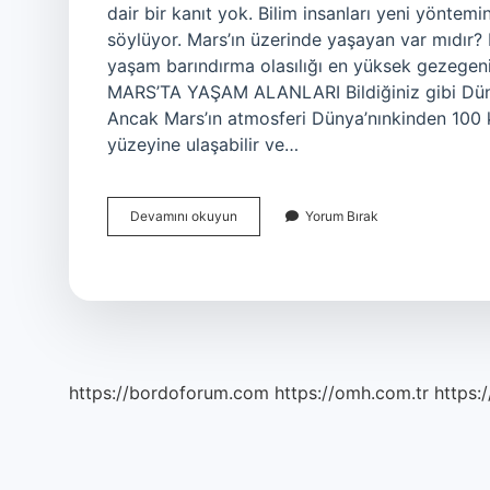
dair bir kanıt yok. Bilim insanları yeni yönte
söylüyor. Mars’ın üzerinde yaşayan var mıdır?
yaşam barındırma olasılığı en yüksek gezegen
MARS’TA YAŞAM ALANLARI Bildiğiniz gibi Dünya’
Ancak Mars’ın atmosferi Dünya’nınkinden 100 ka
yüzeyine ulaşabilir ve…
Marsta
Devamını okuyun
Yorum Bırak
Yaşantı
Var
Mı
https://bordoforum.com
https://omh.com.tr
https:/