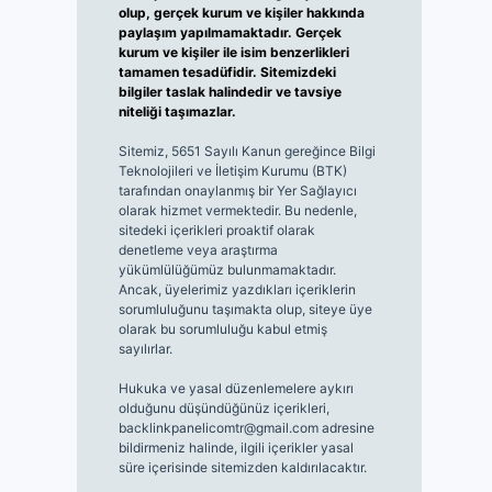
olup, gerçek kurum ve kişiler hakkında
paylaşım yapılmamaktadır. Gerçek
kurum ve kişiler ile isim benzerlikleri
tamamen tesadüfidir. Sitemizdeki
bilgiler taslak halindedir ve tavsiye
niteliği taşımazlar.
Sitemiz, 5651 Sayılı Kanun gereğince Bilgi
Teknolojileri ve İletişim Kurumu (BTK)
tarafından onaylanmış bir Yer Sağlayıcı
olarak hizmet vermektedir. Bu nedenle,
sitedeki içerikleri proaktif olarak
denetleme veya araştırma
yükümlülüğümüz bulunmamaktadır.
Ancak, üyelerimiz yazdıkları içeriklerin
sorumluluğunu taşımakta olup, siteye üye
olarak bu sorumluluğu kabul etmiş
sayılırlar.
Hukuka ve yasal düzenlemelere aykırı
olduğunu düşündüğünüz içerikleri,
backlinkpanelicomtr@gmail.com
adresine
bildirmeniz halinde, ilgili içerikler yasal
süre içerisinde sitemizden kaldırılacaktır.