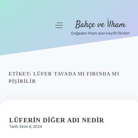
Bahçe ve İlham
menüyü
aç
Doğadan ilham alan keyifli fikirler!
Anasayfa
Gizlilik Politikası
Yasal Uyarı
ETIKET:
LÜFER TAVADA MI FIRINDA MI
PIŞIRILIR
Hakkımızda
LÜFERIN DIĞER ADI NEDIR
Tarih: Ekim 6, 2024