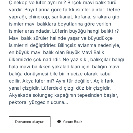
Çinekop ve lüfer aynı mı? Birçok mavi balık türü
vardır. Boyutlarına göre farklı isimler alırlar. Defne
yaprağı, chinekop, sarikanat, kofana, sırakara gibi
isimler mavi balıklara boyutlarına göre verilen
isimler arasındadır. Lüferin büyüğü hangi balıktır?
Mavi balık sürüler halinde yaşar ve büyüdükçe
isimlerini değiştirirler. Bilinçsiz avlanma nedeniyle,
en büyük mavi balık olan Büyük Mavi Balık
ülkemizde çok nadirdir. Ne yazık ki, balıkçılar balığı
hala mavi balıkken yakaladıkları için, balığın mavi
balığa dönüşmesi bile bir mucize olarak kabul
edilir. Akya lüfer mi? Aynı tür değiller. Açık fark
yanal çizgidir. Lüferdeki çizgi düz bir çizgidir.
Akyakada solungaç kapağının tepesinden başlar,
pektoral yüzgecin ucuna…
Lüferin
Devamını okuyun
Yorum Bırak
Diğer
Adı