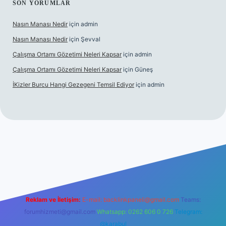
SON YORUMLAR
Nasın Manası Nedir
için
admin
Nasın Manası Nedir
için
Şevval
Çalışma Ortamı Gözetimi Neleri Kapsar
için
admin
Çalışma Ortamı Gözetimi Neleri Kapsar
için
Güneş
İKizler Burcu Hangi Gezegeni Temsil Ediyor
için
admin
er
Reklam ve İletişim:
E-mail:
backlinkpaneli@gmail.com
Teams:
forumhizmeti@gmail.com
Whatsapp: 0262 606 0 726
Telegram:
@karabul