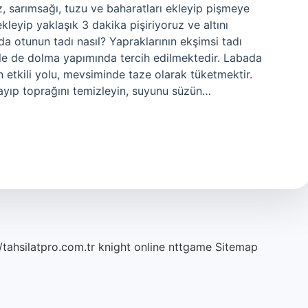
 sarımsağı, tuzu ve baharatları ekleyip pişmeye
leyip yaklaşık 3 dakika pişiriyoruz ve altını
a otunun tadı nasıl? Yapraklarının ekşimsi tadı
le de dolma yapımında tercih edilmektedir. Labada
n etkili yolu, mevsiminde taze olarak tüketmektir.
kayıp toprağını temizleyin, suyunu süzün…
/tahsilatpro.com.tr
knight online
nttgame
Sitemap