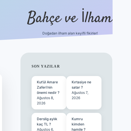
Bahçe ve İlham
Doğadan ilham alan keyifli fikirler!
ilbet yen
SIDEBAR
SON YAZILAR
Kut’ül Amare
Kırtasiye ne
Zaferi’nin
satar ?
önemi nedir ?
Ağustos 7,
Ağustos 8,
2026
2026
Derslig aylık
Kumru
kaç TL ?
kimden
Ağustos 6,
hamile ?