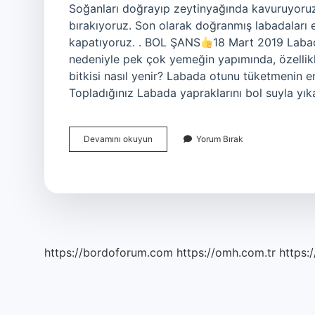
Soğanları doğrayıp zeytinyağında kavuruyoruz,
bırakıyoruz. Son olarak doğranmış labadaları ek
kapatıyoruz. . BOL ŞANS
18 Mart 2019 Labad
nedeniyle pek çok yemeğin yapımında, özellik
bitkisi nasıl yenir? Labada otunu tüketmenin e
Topladığınız Labada yapraklarını bol suyla yı
Labada
Devamını okuyun
Yorum Bırak
Çayı
Nasıl
Yapılır
https://bordoforum.com
https://omh.com.tr
https:/