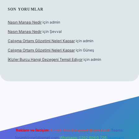
SON YORUMLAR
Nasın Manası Nedir
için
admin
Nasın Manası Nedir
için
Şevval
Çalışma Ortamı Gözetimi Neleri Kapsar
için
admin
Çalışma Ortamı Gözetimi Neleri Kapsar
için
Güneş
İKizler Burcu Hangi Gezegeni Temsil Ediyor
için
admin
er
Reklam ve İletişim:
E-mail:
backlinkpaneli@gmail.com
Teams:
forumhizmeti@gmail.com
Whatsapp: 0262 606 0 726
Telegram: