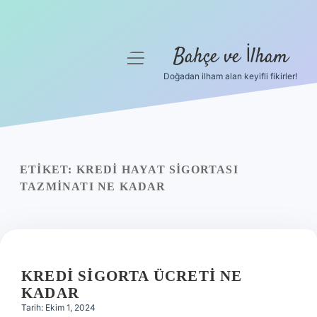
Bahçe ve İlham
menüyü
aç
Doğadan ilham alan keyifli fikirler!
Anasayfa
Gizlilik Politikası
Yasal Uyarı
ETIKET:
KREDI HAYAT SIGORTASI
TAZMINATI NE KADAR
Hakkımızda
KREDI SIGORTA ÜCRETI NE
KADAR
Tarih: Ekim 1, 2024