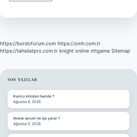
Sigorta
Ücreti
Ne
Kadar
https://bordoforum.com
https://omh.com.tr
https://tahsilatpro.com.tr
knight online
nttgame
Sitemap
SIDEBAR
SON YAZILAR
Kumru kimden hamile ?
Ağustos 6, 2026
Avene serum ne işe yarar ?
Ağustos 5, 2026