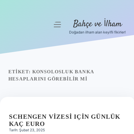
Bahçe ve İlham
menüyü
aç
Doğadan ilham alan keyifli fikirler!
Anasayfa
Gizlilik Politikası
Yasal Uyarı
ETIKET:
KONSOLOSLUK BANKA
HESAPLARINI GÖREBILIR MI
Hakkımızda
SCHENGEN VIZESI IÇIN GÜNLÜK
KAÇ EURO
Tarih: Şubat 23, 2025