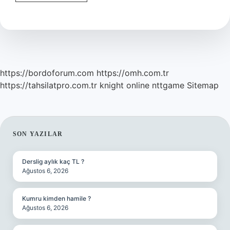
Vizesi
Için
Günlük
Kaç
Euro
https://bordoforum.com
https://omh.com.tr
https://tahsilatpro.com.tr
knight online
nttgame
Sitemap
SIDEBAR
SON YAZILAR
Derslig aylık kaç TL ?
Ağustos 6, 2026
Kumru kimden hamile ?
Ağustos 6, 2026