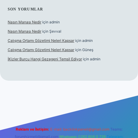
SON YORUMLAR
Nasın Manası Nedir
için
admin
Nasın Manası Nedir
için
Şevval
Çalışma Ortamı Gözetimi Neleri Kapsar
için
admin
Çalışma Ortamı Gözetimi Neleri Kapsar
için
Güneş
İKizler Burcu Hangi Gezegeni Temsil Ediyor
için
admin
er
Reklam ve İletişim:
E-mail:
backlinkpaneli@gmail.com
Teams:
forumhizmeti@gmail.com
Whatsapp: 0262 606 0 726
Telegram: