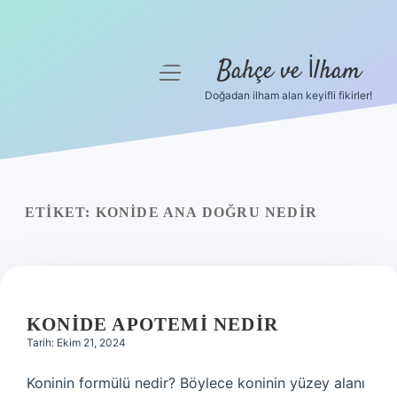
Bahçe ve İlham
menüyü
aç
Doğadan ilham alan keyifli fikirler!
Anasayfa
Gizlilik Politikası
Yasal Uyarı
ETIKET:
KONIDE ANA DOĞRU NEDIR
Hakkımızda
KONIDE APOTEMI NEDIR
Tarih: Ekim 21, 2024
Koninin formülü nedir? Böylece koninin yüzey alanı