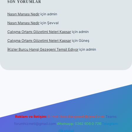
SON YORUMLAR
Nasın Manası Nedir
için
admin
Nasın Manası Nedir
için
Şevval
Çalışma Ortamı Gözetimi Neleri Kapsar
için
admin
Çalışma Ortamı Gözetimi Neleri Kapsar
için
Güneş
İKizler Burcu Hangi Gezegeni Temsil Ediyor
için
admin
er
Reklam ve İletişim:
E-mail:
backlinkpaneli@gmail.com
Teams:
forumhizmeti@gmail.com
Whatsapp: 0262 606 0 726
Telegram:
@karabul