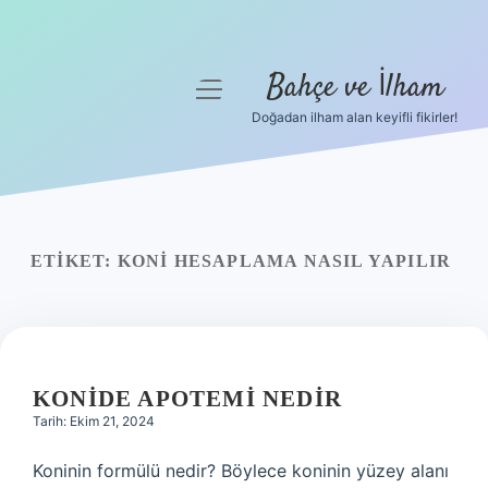
Bahçe ve İlham
menüyü
aç
Doğadan ilham alan keyifli fikirler!
Anasayfa
Gizlilik Politikası
Yasal Uyarı
ETIKET:
KONI HESAPLAMA NASIL YAPILIR
Hakkımızda
KONIDE APOTEMI NEDIR
Tarih: Ekim 21, 2024
Koninin formülü nedir? Böylece koninin yüzey alanı