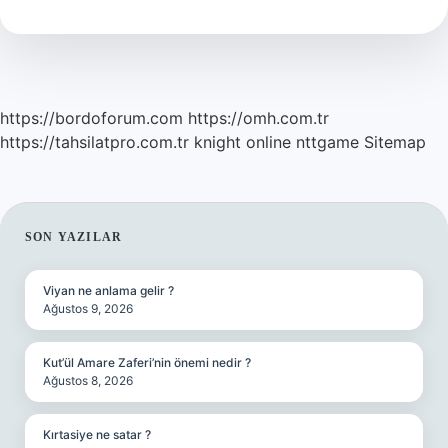
https://bordoforum.com
https://omh.com.tr
https://tahsilatpro.com.tr
knight online
nttgame
Sitemap
SIDEBAR
SON YAZILAR
Viyan ne anlama gelir ?
Ağustos 9, 2026
Kut’ül Amare Zaferi’nin önemi nedir ?
Ağustos 8, 2026
Kırtasiye ne satar ?