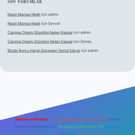
SON YORUMLAR
Nasın Manası Nedir
için
admin
Nasın Manası Nedir
için
Şevval
Çalışma Ortamı Gözetimi Neleri Kapsar
için
admin
Çalışma Ortamı Gözetimi Neleri Kapsar
için
Güneş
İKizler Burcu Hangi Gezegeni Temsil Ediyor
için
admin
er
Reklam ve İletişim:
E-mail:
backlinkpaneli@gmail.com
Teams:
forumhizmeti@gmail.com
Whatsapp: 0262 606 0 726
Telegram:
@karabul