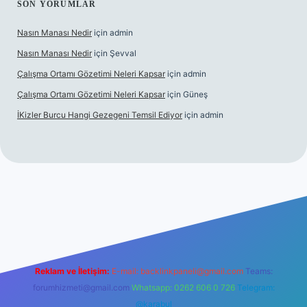
SON YORUMLAR
Nasın Manası Nedir
için
admin
Nasın Manası Nedir
için
Şevval
Çalışma Ortamı Gözetimi Neleri Kapsar
için
admin
Çalışma Ortamı Gözetimi Neleri Kapsar
için
Güneş
İKizler Burcu Hangi Gezegeni Temsil Ediyor
için
admin
er
Reklam ve İletişim:
E-mail:
backlinkpaneli@gmail.com
Teams:
forumhizmeti@gmail.com
Whatsapp: 0262 606 0 726
Telegram:
@karabul