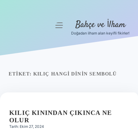
Bahçe ve İlham
menüyü
aç
Doğadan ilham alan keyifli fikirler!
Anasayfa
Gizlilik Politikası
Yasal Uyarı
ETIKET:
KILIÇ HANGI DININ SEMBOLÜ
Hakkımızda
KILIÇ KININDAN ÇIKINCA NE
OLUR
Tarih: Ekim 27, 2024