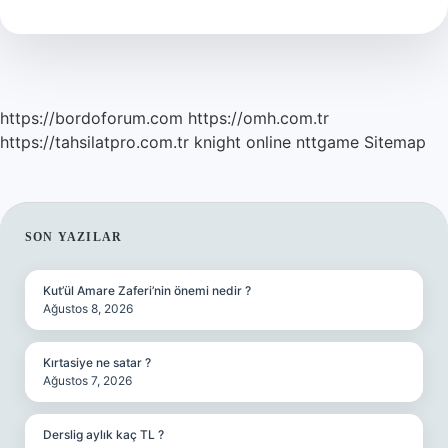
Ne
Olur
https://bordoforum.com
https://omh.com.tr
https://tahsilatpro.com.tr
knight online
nttgame
Sitemap
SIDEBAR
SON YAZILAR
Kut’ül Amare Zaferi’nin önemi nedir ?
Ağustos 8, 2026
Kırtasiye ne satar ?
Ağustos 7, 2026
Derslig aylık kaç TL ?