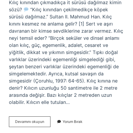
Kılıç kınından çıkmadıkça it sürüsü dağılmaz kimin
sözü?
“Kılıç kınından çekilmedikçe köpek
sürüsü dağılmaz.” Sultan II. Mahmud Han. Kılıç
kınını kesmez ne anlama gelir? [1] Sert ve aşırı
davranan bir kimse sevdiklerine zarar vermez. Kılıç
neyi temsil eder? “Birçok seküler ve dinsel anlamı
olan kılıç, güç, egemenlik, adalet, cesaret ve
yiğitlik, dikkat ve yıkımın simgesidir.” Tıpkı doğal
varlıklar üzerindeki egemenliği simgelediği gibi,
şeytan benzeri varlıklar üzerindeki egemenliği de
simgelemektedir. Ayrıca, kutsal savaşın da
simgesidir (Çoruhlu, 1997: 64-65). Kılıç kınına ne
denir? Kılıcın uzunluğu 50 santimetre ile 2 metre
arasında değişir. Bazı kılıçlar 2 metreden uzun
olabilir. Kılıcın elle tutulan…
Kılıç
Devamını okuyun
Yorum Bırak
Kınından
Çıkınca