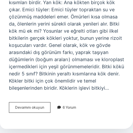
kısımları birdir. Yan kök: Ana kökten birçok kök
çıkar. Emici tüyler: Emici tüyler topraktan su ve
çözünmüş maddeleri emer. Ömürleri kısa olmasa
da, ölenlerin yerini sürekli olarak yenileri alır. Bitki
kök mü ek mi? Yosunlar ve eğrelti otları gibi ilkel
bitkilerin gerçek kökleri yoktur, bunun yerine rizoit
koşucuları vardır. Genel olarak, kök ve gövde
arasındaki dış görünüm farkı, yaprak taşıyan
düğümlerin (boğum araları) olmaması ve kloroplast
içermedikleri için yeşil görünmemeleridir. Bitki kökü
nedir 5 sınıf? Bitkinin yeraltı kısımlarına kök denir.
Kökler bitki için çok önemlidir ve temel
bileşenlerinden biridir. Köklerin işlevi bitkiyi…
Bitki
Devamını okuyun
6 Yorum
Kelimesinin
Kökü
Nedir