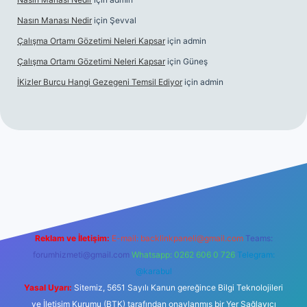
Nasın Manası Nedir
için
Şevval
Çalışma Ortamı Gözetimi Neleri Kapsar
için
admin
Çalışma Ortamı Gözetimi Neleri Kapsar
için
Güneş
İKizler Burcu Hangi Gezegeni Temsil Ediyor
için
admin
er
Reklam ve İletişim:
E-mail:
backlinkpaneli@gmail.com
Teams:
forumhizmeti@gmail.com
Whatsapp: 0262 606 0 726
Telegram:
@karabul
Yasal Uyarı:
Sitemiz, 5651 Sayılı Kanun gereğince Bilgi Teknolojileri
ve İletişim Kurumu (BTK) tarafından onaylanmış bir Yer Sağlayıcı