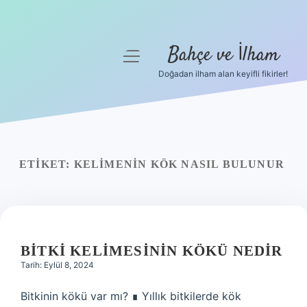
Bahçe ve İlham
menüyü
aç
Doğadan ilham alan keyifli fikirler!
Anasayfa
Gizlilik Politikası
Yasal Uyarı
ETIKET:
KELIMENIN KÖK NASIL BULUNUR
Hakkımızda
BITKI KELIMESININ KÖKÜ NEDIR
Tarih: Eylül 8, 2024
Bitkinin kökü var mı? ∎ Yıllık bitkilerde kök