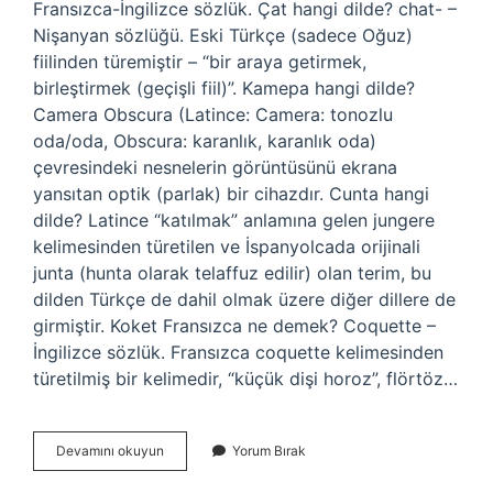
Fransızca-İngilizce sözlük. Çat hangi dilde? chat- –
Nişanyan sözlüğü. Eski Türkçe (sadece Oğuz)
fiilinden türemiştir – “bir araya getirmek,
birleştirmek (geçişli fiil)”. Kamepa hangi dilde?
Camera Obscura (Latince: Camera: tonozlu
oda/oda, Obscura: karanlık, karanlık oda)
çevresindeki nesnelerin görüntüsünü ekrana
yansıtan optik (parlak) bir cihazdır. Cunta hangi
dilde? Latince “katılmak” anlamına gelen jungere
kelimesinden türetilen ve İspanyolcada orijinali
junta (hunta olarak telaffuz edilir) olan terim, bu
dilden Türkçe de dahil olmak üzere diğer dillere de
girmiştir. Koket Fransızca ne demek? Coquette –
İngilizce sözlük. Fransızca coquette kelimesinden
türetilmiş bir kelimedir, “küçük dişi horoz”, flörtöz…
Koket
Devamını okuyun
Yorum Bırak
Hangi
Dil