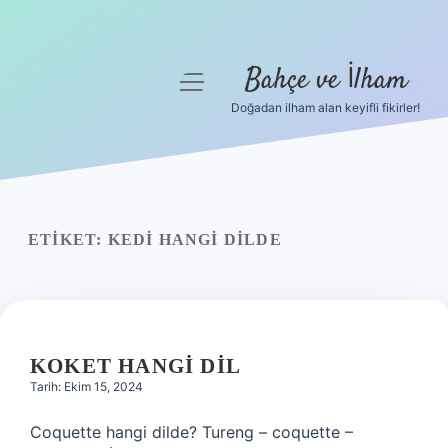
Bahçe ve İlham
menüyü
aç
Doğadan ilham alan keyifli fikirler!
Anasayfa
Gizlilik Politikası
Yasal Uyarı
ETIKET:
KEDI HANGI DILDE
Hakkımızda
KOKET HANGI DIL
Tarih: Ekim 15, 2024
Coquette hangi dilde? Tureng – coquette –