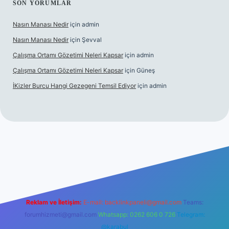
SON YORUMLAR
Nasın Manası Nedir
için
admin
Nasın Manası Nedir
için
Şevval
Çalışma Ortamı Gözetimi Neleri Kapsar
için
admin
Çalışma Ortamı Gözetimi Neleri Kapsar
için
Güneş
İKizler Burcu Hangi Gezegeni Temsil Ediyor
için
admin
er
Reklam ve İletişim:
E-mail:
backlinkpaneli@gmail.com
Teams:
forumhizmeti@gmail.com
Whatsapp: 0262 606 0 726
Telegram:
@karabul