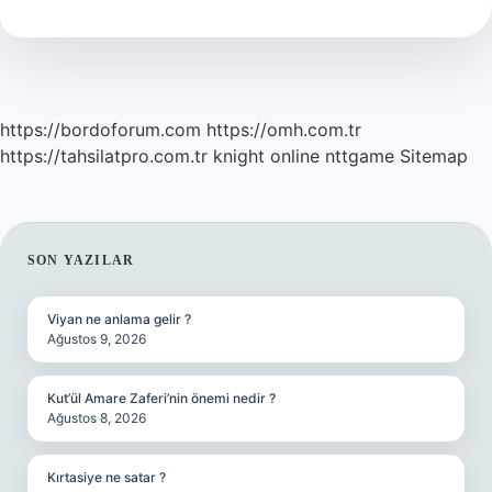
https://bordoforum.com
https://omh.com.tr
https://tahsilatpro.com.tr
knight online
nttgame
Sitemap
SIDEBAR
SON YAZILAR
Viyan ne anlama gelir ?
Ağustos 9, 2026
Kut’ül Amare Zaferi’nin önemi nedir ?
Ağustos 8, 2026
Kırtasiye ne satar ?