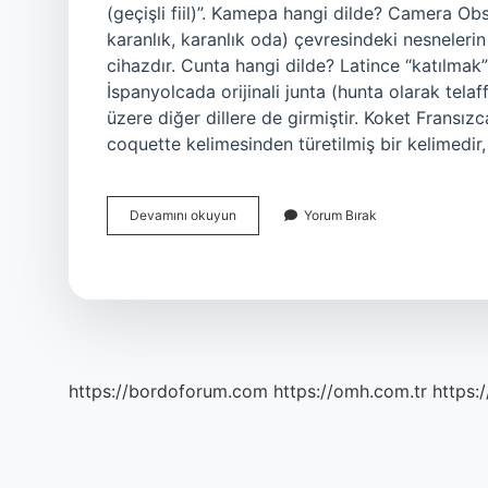
(geçişli fiil)”. Kamepa hangi dilde? Camera O
karanlık, karanlık oda) çevresindeki nesneleri
cihazdır. Cunta hangi dilde? Latince “katılmak
İspanyolcada orijinali junta (hunta olarak telaf
üzere diğer dillere de girmiştir. Koket Fransı
coquette kelimesinden türetilmiş bir kelimedir,
Koket
Devamını okuyun
Yorum Bırak
Hangi
Dil
https://bordoforum.com
https://omh.com.tr
https:/