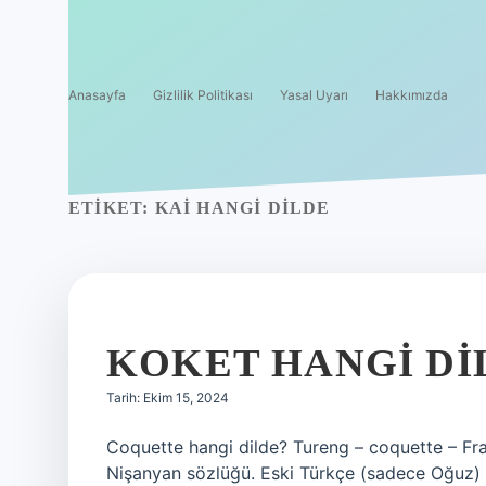
Anasayfa
Gizlilik Politikası
Yasal Uyarı
Hakkımızda
ETIKET:
KAI HANGI DILDE
KOKET HANGI DI
Tarih: Ekim 15, 2024
Coquette hangi dilde? Tureng – coquette – Fran
Nişanyan sözlüğü. Eski Türkçe (sadece Oğuz) fi