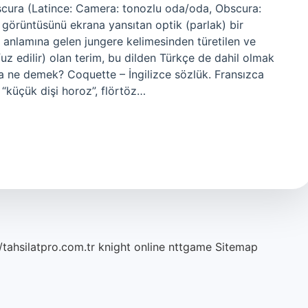
bscura (Latince: Camera: tonozlu oda/oda, Obscura:
n görüntüsünü ekrana yansıtan optik (parlak) bir
” anlamına gelen jungere kelimesinden türetilen ve
fuz edilir) olan terim, bu dilden Türkçe de dahil olmak
zca ne demek? Coquette – İngilizce sözlük. Fransızca
 “küçük dişi horoz”, flörtöz…
/tahsilatpro.com.tr
knight online
nttgame
Sitemap