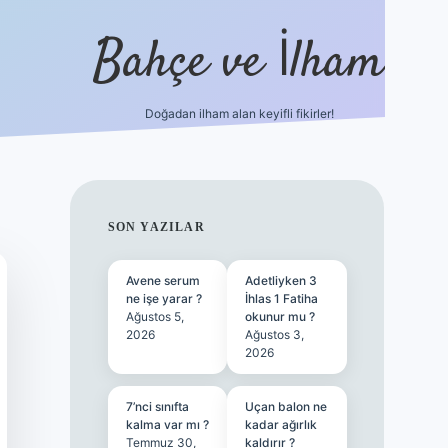
Bahçe ve İlham
Doğadan ilham alan keyifli fikirler!
ilbet yen
SIDEBAR
SON YAZILAR
Avene serum
Adetliyken 3
ne işe yarar ?
İhlas 1 Fatiha
Ağustos 5,
okunur mu ?
2026
Ağustos 3,
2026
7’nci sınıfta
Uçan balon ne
kalma var mı ?
kadar ağırlık
Temmuz 30,
kaldırır ?