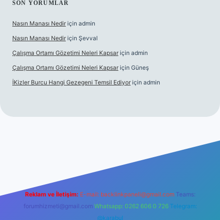
SON YORUMLAR
Nasın Manası Nedir
için
admin
Nasın Manası Nedir
için
Şevval
Çalışma Ortamı Gözetimi Neleri Kapsar
için
admin
Çalışma Ortamı Gözetimi Neleri Kapsar
için
Güneş
İKizler Burcu Hangi Gezegeni Temsil Ediyor
için
admin
er
Reklam ve İletişim:
E-mail:
backlinkpaneli@gmail.com
Teams:
forumhizmeti@gmail.com
Whatsapp: 0262 606 0 726
Telegram:
@karabul