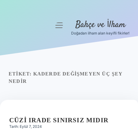
Bahçe ve İlham
menüyü
aç
Doğadan ilham alan keyifli fikirler!
Anasayfa
Gizlilik Politikası
Yasal Uyarı
ETIKET:
KADERDE DEĞIŞMEYEN ÜÇ ŞEY
NEDIR
Hakkımızda
CÜZI IRADE SINIRSIZ MIDIR
Tarih: Eylül 7, 2024