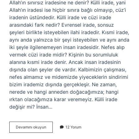
Allah’ın sınırsız iradesine ne denir? Külli irade, yani
Allah’ın iradesi ise hiçbir sınıra bağlı olmayıp, cüz’i
iradenin üstündedir. Külli irade ve cüzi irade
arasındaki fark nedir? Evrensel irade, sonsuz
şeyleri birlikte isteyebilen ilahi iradedir. Kısmi irade,
aynı anda yalnızca bir şeyi isteyebilen ve aynı anda
iki şeyle ilgilenemeyen insan iradesidir. Nefes alıp
vermek cüzi irade midir? Kişinin bu sorumluluk
alanına kısmi irade denir. Ancak insan iradesinin
dışında olan şeyler de vardır. Kalbimizin çalışması,
nefes almamız ve midemizde yiyeceklerin sindirimi
bizim irademiz dışında gerçekleşir. Ne zaman,
nerede ve hangi anneden doğacağımıza; hangi
ırktan olacağımıza karar veremeyiz. Külli irade
değişir mi? İnsan…
Cüzi
Devamını okuyun
12 Yorum
Irade
Sınırsız