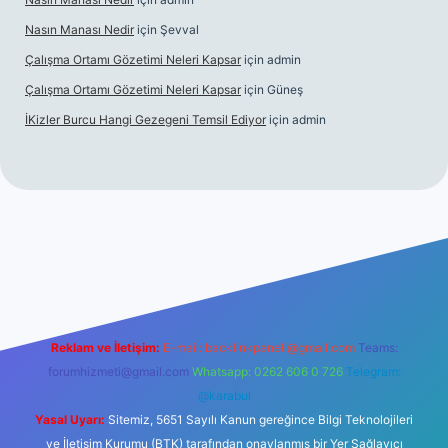
Nasın Manası Nedir
için
Şevval
Çalışma Ortamı Gözetimi Neleri Kapsar
için
admin
Çalışma Ortamı Gözetimi Neleri Kapsar
için
Güneş
İKizler Burcu Hangi Gezegeni Temsil Ediyor
için
admin
er
Reklam ve İletişim:
E-mail:
backlinkpaneli@gmail.com
Teams:
forumhizmeti@gmail.com
Whatsapp: 0262 606 0 726
Telegram:
@karabul
Yasal Uyarı:
Sitemiz, 5651 Sayılı Kanun gereğince Bilgi Teknolojileri
ve İletişim Kurumu (BTK) tarafından onaylanmış bir Yer Sağlayıcı