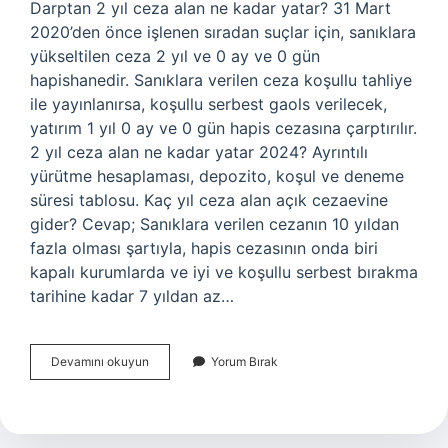
Darptan 2 yıl ceza alan ne kadar yatar? 31 Mart
2020’den önce işlenen sıradan suçlar için, sanıklara
yükseltilen ceza 2 yıl ve 0 ay ve 0 gün
hapishanedir. Sanıklara verilen ceza koşullu tahliye
ile yayınlanırsa, koşullu serbest gaols verilecek,
yatırım 1 yıl 0 ay ve 0 gün hapis cezasına çarptırılır.
2 yıl ceza alan ne kadar yatar 2024? Ayrıntılı
yürütme hesaplaması, depozito, koşul ve deneme
süresi tablosu. Kaç yıl ceza alan açık cezaevine
gider? Cevap; Sanıklara verilen cezanın 10 yıldan
fazla olması şartıyla, hapis cezasının onda biri
kapalı kurumlarda ve iyi ve koşullu serbest bırakma
tarihine kadar 7 yıldan az…
2
Devamını okuyun
Yorum Bırak
Yıl
Ceza
Yatarı
Var