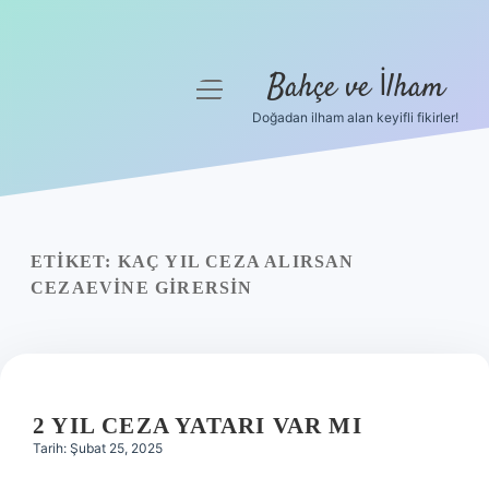
Bahçe ve İlham
menüyü
aç
Doğadan ilham alan keyifli fikirler!
Anasayfa
Gizlilik Politikası
Yasal Uyarı
ETIKET:
KAÇ YIL CEZA ALIRSAN
CEZAEVINE GIRERSIN
Hakkımızda
2 YIL CEZA YATARI VAR MI
Tarih: Şubat 25, 2025