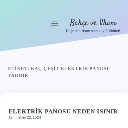
Bahçe ve İlham
menüyü
aç
Doğadan ilham alan keyifli fikirler!
Anasayfa
Gizlilik Politikası
Yasal Uyarı
ETIKET:
KAÇ ÇEŞIT ELEKTRIK PANOSU
VARDIR
Hakkımızda
ELEKTRIK PANOSU NEDEN ISINIR
Tarih: Ekim 22, 2024