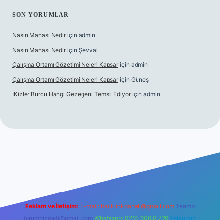
SON YORUMLAR
Nasın Manası Nedir
için
admin
Nasın Manası Nedir
için
Şevval
Çalışma Ortamı Gözetimi Neleri Kapsar
için
admin
Çalışma Ortamı Gözetimi Neleri Kapsar
için
Güneş
İKizler Burcu Hangi Gezegeni Temsil Ediyor
için
admin
er
Reklam ve İletişim:
E-mail:
backlinkpaneli@gmail.com
Teams:
forumhizmeti@gmail.com
Whatsapp: 0262 606 0 726
Telegram: