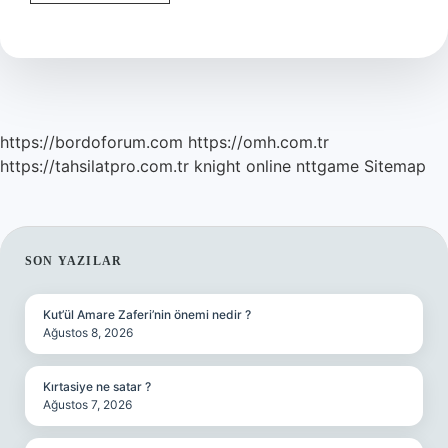
Panosu
Neden
Isınır
https://bordoforum.com
https://omh.com.tr
https://tahsilatpro.com.tr
knight online
nttgame
Sitemap
SIDEBAR
SON YAZILAR
Kut’ül Amare Zaferi’nin önemi nedir ?
Ağustos 8, 2026
Kırtasiye ne satar ?
Ağustos 7, 2026