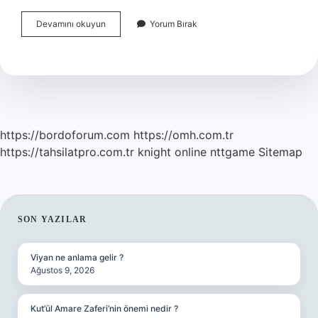
Instagram
Devamını okuyun
Yorum Bırak
Bloke
Nasıl
Kaldırılır
https://bordoforum.com
https://omh.com.tr
https://tahsilatpro.com.tr
knight online
nttgame
Sitemap
SIDEBAR
SON YAZILAR
Viyan ne anlama gelir ?
Ağustos 9, 2026
Kut’ül Amare Zaferi’nin önemi nedir ?