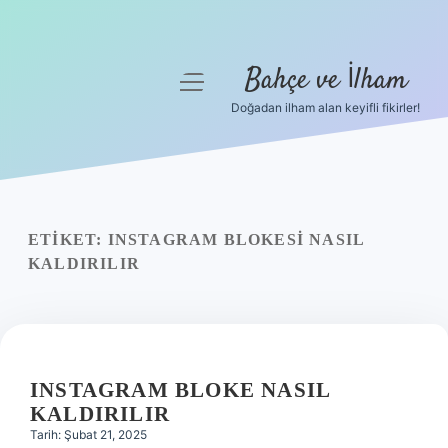
Bahçe ve İlham
menüyü
aç
Doğadan ilham alan keyifli fikirler!
Anasayfa
Gizlilik Politikası
Yasal Uyarı
ETIKET:
INSTAGRAM BLOKESI NASIL
KALDIRILIR
Hakkımızda
INSTAGRAM BLOKE NASIL
KALDIRILIR
Tarih: Şubat 21, 2025