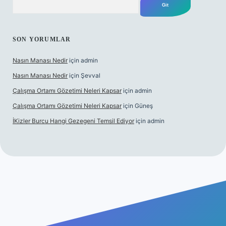
SON YORUMLAR
Nasın Manası Nedir
için
admin
Nasın Manası Nedir
için
Şevval
Çalışma Ortamı Gözetimi Neleri Kapsar
için
admin
Çalışma Ortamı Gözetimi Neleri Kapsar
için
Güneş
İKizler Burcu Hangi Gezegeni Temsil Ediyor
için
admin
r