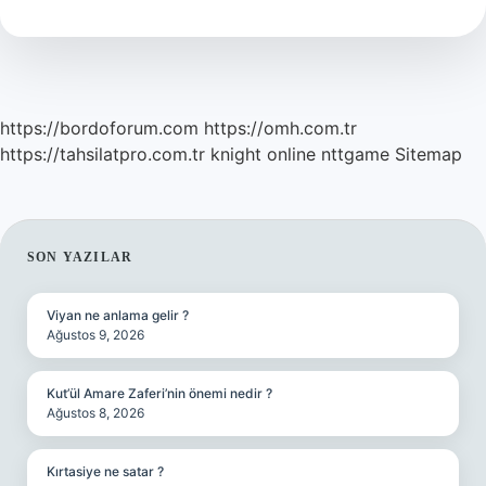
Mıdır
https://bordoforum.com
https://omh.com.tr
https://tahsilatpro.com.tr
knight online
nttgame
Sitemap
SIDEBAR
SON YAZILAR
Viyan ne anlama gelir ?
Ağustos 9, 2026
Kut’ül Amare Zaferi’nin önemi nedir ?
Ağustos 8, 2026
Kırtasiye ne satar ?