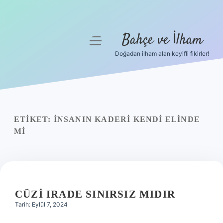
Bahçe ve İlham
menüyü
aç
Doğadan ilham alan keyifli fikirler!
Anasayfa
Gizlilik Politikası
Yasal Uyarı
ETIKET:
İNSANIN KADERI KENDI ELINDE
MI
Hakkımızda
CÜZI IRADE SINIRSIZ MIDIR
Tarih: Eylül 7, 2024