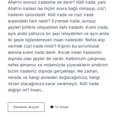
Allah’ın sınırsız iradesine ne denir? Külli irade, yani
Allah’ın iradesi ise hiçbir sınıra bağlı olmayıp, cüz’i
iradenin üstündedir. Külli irade ve cüzi irade
arasındaki fark nedir? Evrensel irade, sonsuz
şeyleri birlikte isteyebilen ilahi iradedir. Kısmi irade,
aynı anda yalnızca bir şeyi isteyebilen ve aynı anda
iki şeyle ilgilenemeyen insan iradesidir. Nefes alıp
vermek cüzi irade midir? Kişinin bu sorumluluk
alanına kısmi irade denir. Ancak insan iradesinin
dışında olan şeyler de vardır. Kalbimizin çalışması,
nefes almamız ve midemizde yiyeceklerin sindirimi
bizim irademiz dışında gerçekleşir. Ne zaman,
nerede ve hangi anneden doğacağımıza; hangi
ırktan olacağımıza karar veremeyiz. Külli irade
değişir mi? İnsan…
Cüzi
Devamını okuyun
12 Yorum
Irade
Sınırsız