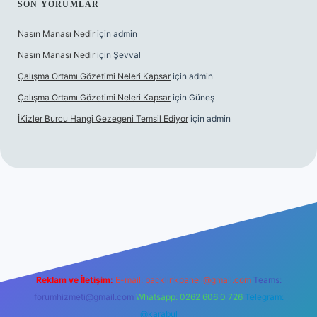
SON YORUMLAR
Nasın Manası Nedir
için
admin
Nasın Manası Nedir
için
Şevval
Çalışma Ortamı Gözetimi Neleri Kapsar
için
admin
Çalışma Ortamı Gözetimi Neleri Kapsar
için
Güneş
İKizler Burcu Hangi Gezegeni Temsil Ediyor
için
admin
er
Reklam ve İletişim:
E-mail:
backlinkpaneli@gmail.com
Teams:
forumhizmeti@gmail.com
Whatsapp: 0262 606 0 726
Telegram:
@karabul