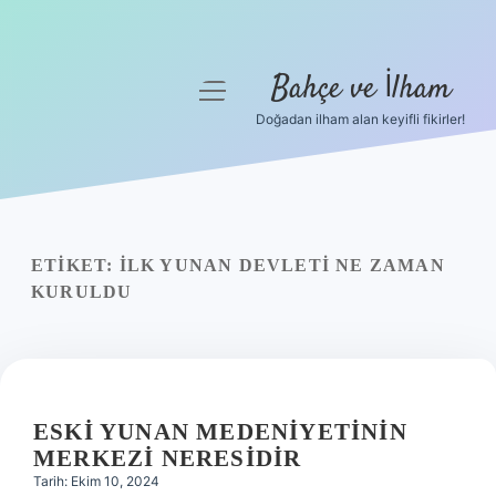
Bahçe ve İlham
menüyü
aç
Doğadan ilham alan keyifli fikirler!
Anasayfa
Gizlilik Politikası
Yasal Uyarı
ETIKET:
İLK YUNAN DEVLETI NE ZAMAN
KURULDU
Hakkımızda
ESKI YUNAN MEDENIYETININ
MERKEZI NERESIDIR
Tarih: Ekim 10, 2024