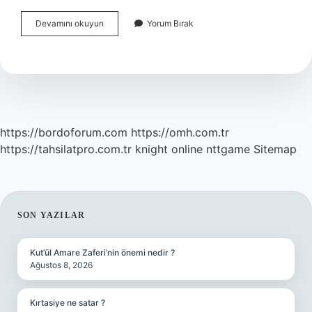
Eski
Devamını okuyun
Yorum Bırak
Yunan
Medeniyetinin
Merkezi
Neresidir
https://bordoforum.com
https://omh.com.tr
https://tahsilatpro.com.tr
knight online
nttgame
Sitemap
SIDEBAR
SON YAZILAR
Kut’ül Amare Zaferi’nin önemi nedir ?
Ağustos 8, 2026
Kırtasiye ne satar ?