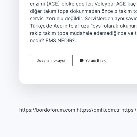
enzimi (ACE) bloke ederler. Voleybol ACE kaç 
diğer takım topa dokunmadan önce o takım to
servisi zorunlu değildir. Servislerden aynı say
Türkçe’de Ace’in telaffuzu “eys” olarak okunur. 
rakip takım topa müdahale edemediğinde ve to
nedir? EMS NEDİR?…
Voleybol
Devamını okuyun
Yorum Bırak
Da
Eys
Ne
Demek
https://bordoforum.com
https://omh.com.tr
https:/