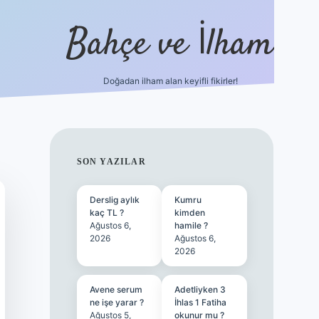
Bahçe ve İlham
Doğadan ilham alan keyifli fikirler!
ilbet yen
SIDEBAR
SON YAZILAR
Derslig aylık
Kumru
kaç TL ?
kimden
Ağustos 6,
hamile ?
2026
Ağustos 6,
2026
Avene serum
Adetliyken 3
ne işe yarar ?
İhlas 1 Fatiha
Ağustos 5,
okunur mu ?