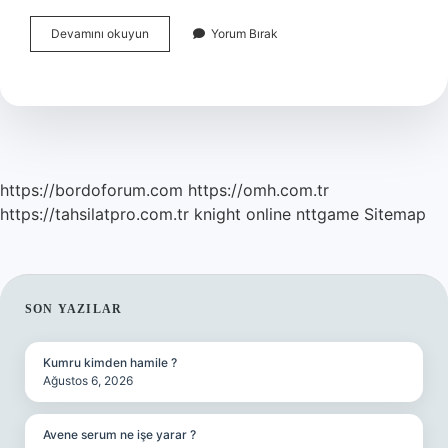
Fettah
Devamını okuyun
Yorum Bırak
Tamince
Nin
Kaç
Tane
Oteli
Var
https://bordoforum.com
https://omh.com.tr
https://tahsilatpro.com.tr
knight online
nttgame
Sitemap
SIDEBAR
SON YAZILAR
Kumru kimden hamile ?
Ağustos 6, 2026
Avene serum ne işe yarar ?