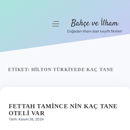
Bahçe ve İlham
menüyü
aç
Doğadan ilham alan keyifli fikirler!
Anasayfa
Gizlilik Politikası
Yasal Uyarı
ETIKET:
HILTON TÜRKIYEDE KAÇ TANE
Hakkımızda
FETTAH TAMINCE NIN KAÇ TANE
OTELI VAR
Tarih: Kasım 26, 2024