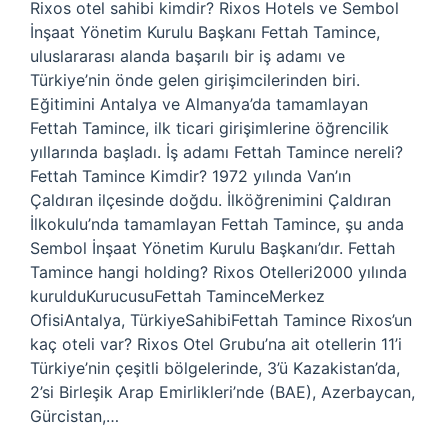
Rixos otel sahibi kimdir? Rixos Hotels ve Sembol
İnşaat Yönetim Kurulu Başkanı Fettah Tamince,
uluslararası alanda başarılı bir iş adamı ve
Türkiye’nin önde gelen girişimcilerinden biri.
Eğitimini Antalya ve Almanya’da tamamlayan
Fettah Tamince, ilk ticari girişimlerine öğrencilik
yıllarında başladı. İş adamı Fettah Tamince nereli?
Fettah Tamince Kimdir? 1972 yılında Van’ın
Çaldıran ilçesinde doğdu. İlköğrenimini Çaldıran
İlkokulu’nda tamamlayan Fettah Tamince, şu anda
Sembol İnşaat Yönetim Kurulu Başkanı’dır. Fettah
Tamince hangi holding? Rixos Otelleri2000 yılında
kurulduKurucusuFettah TaminceMerkez
OfisiAntalya, TürkiyeSahibiFettah Tamince Rixos’un
kaç oteli var? Rixos Otel Grubu’na ait otellerin 11’i
Türkiye’nin çeşitli bölgelerinde, 3’ü Kazakistan’da,
2’si Birleşik Arap Emirlikleri’nde (BAE), Azerbaycan,
Gürcistan,…