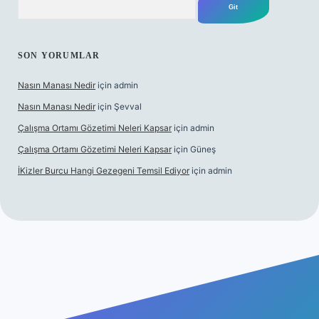
SON YORUMLAR
Nasın Manası Nedir
için
admin
Nasın Manası Nedir
için
Şevval
Çalışma Ortamı Gözetimi Neleri Kapsar
için
admin
Çalışma Ortamı Gözetimi Neleri Kapsar
için
Güneş
İKizler Burcu Hangi Gezegeni Temsil Ediyor
için
admin
ilbet yeni giriş
ilbet giriş
vdcasino giriş
betexper