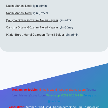
Nasın Manası Nedir
için
admin
Nasın Manası Nedir
için
Şevval
Çalışma Ortamı Gözetimi Neleri Kapsar
için
admin
Çalışma Ortamı Gözetimi Neleri Kapsar
için
Güneş
İKizler Burcu Hangi Gezegeni Temsil Ediyor
için
admin
er
Reklam ve İletişim:
E-mail:
backlinkpaneli@gmail.com
Teams:
forumhizmeti@gmail.com
Whatsapp: 0262 606 0 726
Telegram:
@karabul
Yasal Uyarı:
Sitemiz, 5651 Sayılı Kanun gereğince Bilgi Teknolojileri