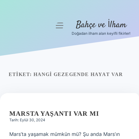
Bahçe ve İlham
menüyü
aç
Doğadan ilham alan keyifli fikirler!
Anasayfa
Gizlilik Politikası
Yasal Uyarı
ETIKET:
HANGI GEZEGENDE HAYAT VAR
Hakkımızda
MARSTA YAŞANTI VAR MI
Tarih: Eylül 30, 2024
Mars’ta yaşamak mümkün mü? Şu anda Mars’ın