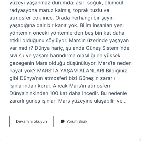
yüzeyi yaşanmaz durumda: aşırı soğuk, ölümcül
radyasyona maruz kalmış, toprak tuzlu ve
atmosfer çok ince. Orada herhangi bir şeyin
yaşadığına dair bir kanıt yok. Bilim insanları yeni
yöntemin önceki yöntemlerden beş bin kat daha
etkili olduğunu söylüyor. Mars’ın üzerinde yaşayan
var mıdır? Dünya hariç, şu anda Güneş Sistemi’nde
sıvı su ve yaşam barındırma olasılığı en yüksek
gezegenin Mars olduğu düşünülüyor. Mars’ta neden
hayat yok? MARS’TA YAŞAM ALANLARI Bildiğiniz
gibi Dünya’nın atmosferi bizi Güneş’in zararlı
ışınlarından korur. Ancak Mars’ın atmosferi
Dünya’nınkinden 100 kat daha incedir. Bu nedenle
zararlı güneş ışınları Mars yüzeyine ulaşabilir ve…
Marsta
Devamını okuyun
Yorum Bırak
Yaşantı
Var
Mı