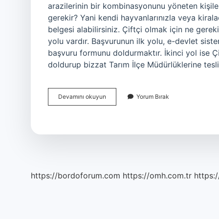
arazilerinin bir kombinasyonunu yöneten kişiler 
gerekir? Yani kendi hayvanlarınızla veya kiraladı
belgesi alabilirsiniz. Çiftçi olmak için ne gere
yolu vardır. Başvurunun ilk yolu, e-devlet siste
başvuru formunu doldurmaktır. İkinci yol ise Ç
doldurup bizzat Tarım İlçe Müdürlüklerine tes
Kimler
Devamını okuyun
Yorum Bırak
Çiftçi
Sayılır
https://bordoforum.com
https://omh.com.tr
https:/