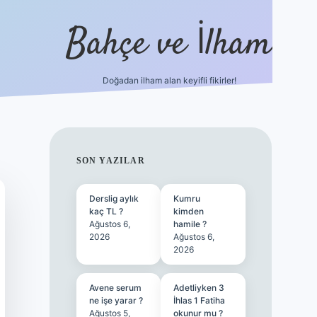
Bahçe ve İlham
Doğadan ilham alan keyifli fikirler!
ilbet yeni giriş
ilbet giriş
vdcasino giriş
betexper
SIDEBAR
SON YAZILAR
Derslig aylık
Kumru
kaç TL ?
kimden
Ağustos 6,
hamile ?
2026
Ağustos 6,
2026
Avene serum
Adetliyken 3
ne işe yarar ?
İhlas 1 Fatiha
Ağustos 5,
okunur mu ?