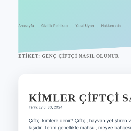
Anasayfa
Gizlilik Politikası
Yasal Uyarı
Hakkımızda
ETIKET:
GENÇ ÇIFTÇI NASIL OLUNUR
KIMLER ÇIFTÇI S
Tarih: Eylül 30, 2024
Çiftçi kimlere denir? Çiftçi, hayvan yetiştire
kişidir. Terim genellikle mahsul, meyve bahçe