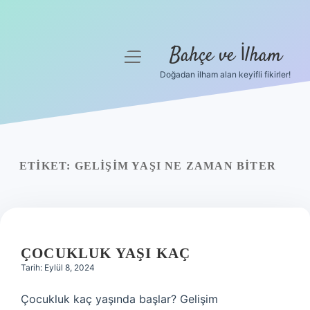
Bahçe ve İlham
menüyü
aç
Doğadan ilham alan keyifli fikirler!
Anasayfa
Gizlilik Politikası
Yasal Uyarı
ETIKET:
GELIŞIM YAŞI NE ZAMAN BITER
Hakkımızda
ÇOCUKLUK YAŞI KAÇ
Tarih: Eylül 8, 2024
Çocukluk kaç yaşında başlar? Gelişim