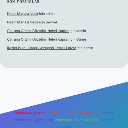
SON YORUMLAR
Nasın Manası Nedir
için
admin
Nasın Manası Nedir
için
Şevval
Çalışma Ortamı Gözetimi Neleri Kapsar
için
admin
Çalışma Ortamı Gözetimi Neleri Kapsar
için
Güneş
İKizler Burcu Hangi Gezegeni Temsil Ediyor
için
admin
er
Reklam ve İletişim:
E-mail:
backlinkpaneli@gmail.com
Teams:
forumhizmeti@gmail.com
Whatsapp: 0262 606 0 726
Telegram:
@karabul