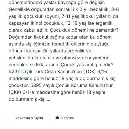
dönemlerindeki yaşlar kaynağa göre değişir.
Genellikle doğumdan sonraki ilk 2 yıl bebeklik, 3-6
yaş ilk çocukluk (oyun), 7-11 yaş ilkokul yıllarını da
kapsayan ikinci çocukluk, 12-18 yaş ise ergenlik
olarak kabul edilir. Çocukluk dönemi ne zamandır?
Doğumdan ilkokul çağına kadar olan bu dönem
aslında kişiliğimizin temel direklerinin oluştuğu
dönemi kapsar. Bu yıllarda ergenlik ve
yetişkinlikteki olumlu ve olumsuz deneyimlerin
nedenleri sıklıkla aranır. Çocuk yaş aralığı nedir?
5237 sayılı Türk Ceza Kanunu’nun (TCK) 6/1-c
maddesine göre henüz 18 yaşını doldurmamış kişi
çocuktur. 5395 sayılı Çocuk Koruma Kanunu’nun
(ÇKK) 3/1-a maddesine göre henüz 18 yaşını
doldurmamış kişi,…
Çocukluk
Devamını okuyun
6 Yorum
Yaşı
Kaç