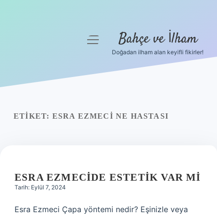
Bahçe ve İlham
menüyü
aç
Doğadan ilham alan keyifli fikirler!
Anasayfa
Gizlilik Politikası
Yasal Uyarı
ETIKET:
ESRA EZMECI NE HASTASI
Hakkımızda
ESRA EZMECIDE ESTETIK VAR MI
Tarih: Eylül 7, 2024
Esra Ezmeci Çapa yöntemi nedir? Eşinizle veya