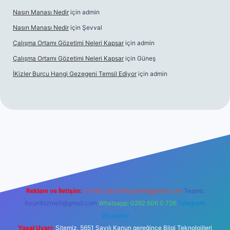
Nasın Manası Nedir
için
admin
Nasın Manası Nedir
için
Şevval
Çalışma Ortamı Gözetimi Neleri Kapsar
için
admin
Çalışma Ortamı Gözetimi Neleri Kapsar
için
Güneş
İKizler Burcu Hangi Gezegeni Temsil Ediyor
için
admin
er
Reklam ve İletişim:
E-mail:
backlinkpaneli@gmail.com
Teams:
forumhizmeti@gmail.com
Whatsapp: 0262 606 0 726
Telegram:
@karabul
Yasal Uyarı:
Sitemiz, 5651 Sayılı Kanun gereğince Bilgi Teknolojileri