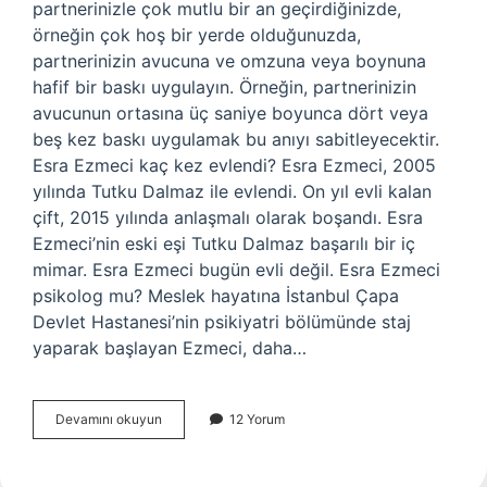
partnerinizle çok mutlu bir an geçirdiğinizde,
örneğin çok hoş bir yerde olduğunuzda,
partnerinizin avucuna ve omzuna veya boynuna
hafif bir baskı uygulayın. Örneğin, partnerinizin
avucunun ortasına üç saniye boyunca dört veya
beş kez baskı uygulamak bu anıyı sabitleyecektir.
Esra Ezmeci kaç kez evlendi? Esra Ezmeci, 2005
yılında Tutku Dalmaz ile evlendi. On yıl evli kalan
çift, 2015 yılında anlaşmalı olarak boşandı. Esra
Ezmeci’nin eski eşi Tutku Dalmaz başarılı bir iç
mimar. Esra Ezmeci bugün evli değil. Esra Ezmeci
psikolog mu? Meslek hayatına İstanbul Çapa
Devlet Hastanesi’nin psikiyatri bölümünde staj
yaparak başlayan Ezmeci, daha…
Esra
Devamını okuyun
12 Yorum
Ezmecide
Estetik
Var