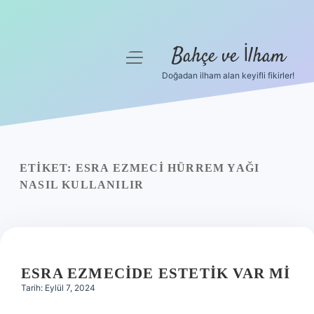
Bahçe ve İlham
menüyü
aç
Doğadan ilham alan keyifli fikirler!
Anasayfa
Gizlilik Politikası
Yasal Uyarı
ETIKET:
ESRA EZMECI HÜRREM YAĞI
NASIL KULLANILIR
Hakkımızda
ESRA EZMECIDE ESTETIK VAR MI
Tarih: Eylül 7, 2024