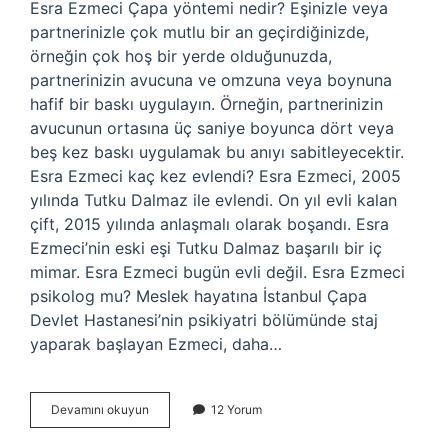
Esra Ezmeci Çapa yöntemi nedir? Eşinizle veya
partnerinizle çok mutlu bir an geçirdiğinizde,
örneğin çok hoş bir yerde olduğunuzda,
partnerinizin avucuna ve omzuna veya boynuna
hafif bir baskı uygulayın. Örneğin, partnerinizin
avucunun ortasına üç saniye boyunca dört veya
beş kez baskı uygulamak bu anıyı sabitleyecektir.
Esra Ezmeci kaç kez evlendi? Esra Ezmeci, 2005
yılında Tutku Dalmaz ile evlendi. On yıl evli kalan
çift, 2015 yılında anlaşmalı olarak boşandı. Esra
Ezmeci’nin eski eşi Tutku Dalmaz başarılı bir iç
mimar. Esra Ezmeci bugün evli değil. Esra Ezmeci
psikolog mu? Meslek hayatına İstanbul Çapa
Devlet Hastanesi’nin psikiyatri bölümünde staj
yaparak başlayan Ezmeci, daha…
Esra
Devamını okuyun
12 Yorum
Ezmecide
Estetik