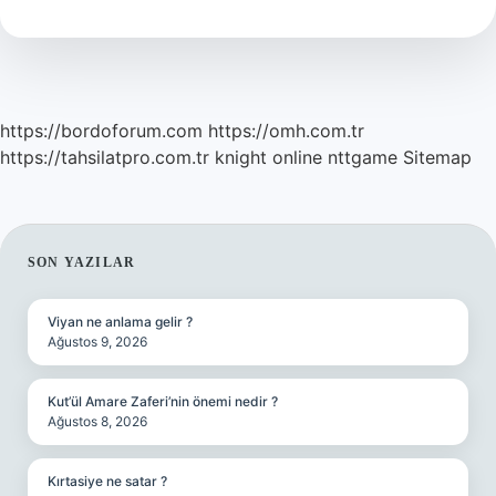
Var
Mi
https://bordoforum.com
https://omh.com.tr
https://tahsilatpro.com.tr
knight online
nttgame
Sitemap
SIDEBAR
SON YAZILAR
Viyan ne anlama gelir ?
Ağustos 9, 2026
Kut’ül Amare Zaferi’nin önemi nedir ?
Ağustos 8, 2026
Kırtasiye ne satar ?