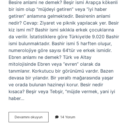
Besire anlami ne demek? Beşir ismi Arapça kökenli
bir isim olup “müjdeyi getiren” veya “iyi haber
getiren” anlamına gelmektedir. Besirenin anlami
nedir? Cevap: Ziyaret ve piknik yapılacak yer. Besir
kiz ismi mi? Bashir ismi sıklıkla erkek çocuklarına
da verilir. İstatistiklere göre Türkiye’de 9.020 Bashir
ismi bulunmaktadır. Bashir ismi 5 harften oluşur,
numerolojiye göre sayısı 64’tür ve erkek ismidir.
Ebren anlamı ne demek? Türk ve Altay
mitolojisinde Ebren veya “evren” olarak da
tanımlanır. Korkutucu bir görünümü vardır. Bazen
devasa bir yılandır. Bir yeraltı mağarasında yaşar
ve orada bulunan hazineyi korur. Besir nedir
kısaca? Beşir veya Tebşir, “müjde vermek, yani iyi
haber…
Besire
Devamını okuyun
14 Yorum
Ne
Demektir