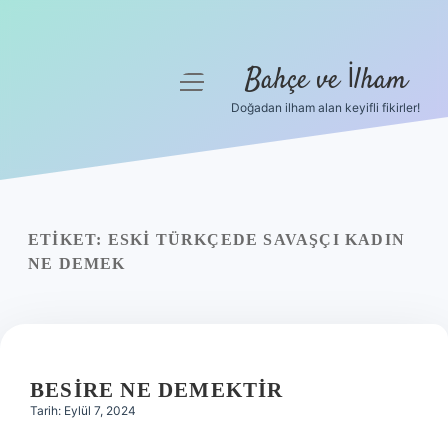
Bahçe ve İlham
menüyü
aç
Doğadan ilham alan keyifli fikirler!
Anasayfa
Gizlilik Politikası
Yasal Uyarı
ETIKET:
ESKI TÜRKÇEDE SAVAŞÇI KADIN
NE DEMEK
Hakkımızda
BESIRE NE DEMEKTIR
Tarih: Eylül 7, 2024