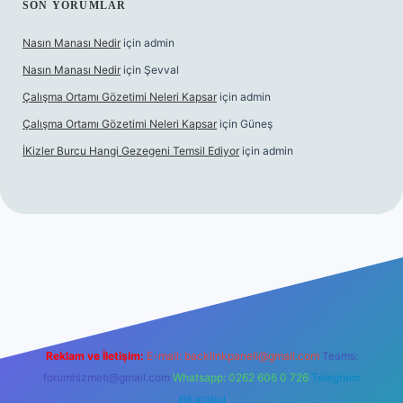
SON YORUMLAR
Nasın Manası Nedir
için
admin
Nasın Manası Nedir
için
Şevval
Çalışma Ortamı Gözetimi Neleri Kapsar
için
admin
Çalışma Ortamı Gözetimi Neleri Kapsar
için
Güneş
İKizler Burcu Hangi Gezegeni Temsil Ediyor
için
admin
er
Reklam ve İletişim:
E-mail:
backlinkpaneli@gmail.com
Teams:
forumhizmeti@gmail.com
Whatsapp: 0262 606 0 726
Telegram:
@karabul