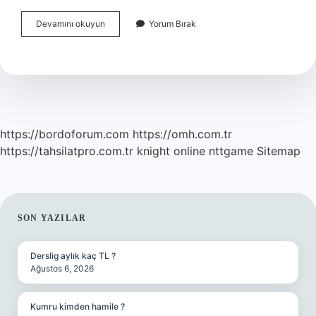
Bilim
Devamını okuyun
Yorum Bırak
Kurgu
Romanları
Nelerdir
https://bordoforum.com
https://omh.com.tr
https://tahsilatpro.com.tr
knight online
nttgame
Sitemap
SIDEBAR
SON YAZILAR
Derslig aylık kaç TL ?
Ağustos 6, 2026
Kumru kimden hamile ?