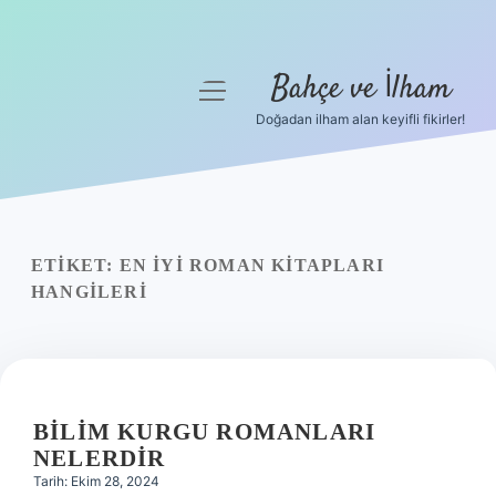
Bahçe ve İlham
menüyü
aç
Doğadan ilham alan keyifli fikirler!
Anasayfa
Gizlilik Politikası
Yasal Uyarı
ETIKET:
EN IYI ROMAN KITAPLARI
HANGILERI
Hakkımızda
BILIM KURGU ROMANLARI
NELERDIR
Tarih: Ekim 28, 2024