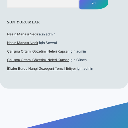
SON YORUMLAR
Nasın Manası Nedir
için
admin
Nasın Manası Nedir
için
Şevval
Çalışma Ortamı Gözetimi Neleri Kapsar
için
admin
Çalışma Ortamı Gözetimi Neleri Kapsar
için
Güneş
İKizler Burcu Hangi Gezegeni Temsil Ediyor
için
admin
ilbet yeni giriş
ilbet giriş
vdcasino giriş
betexper