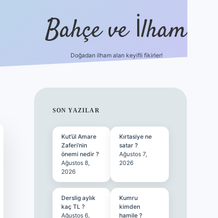
Bahçe ve İlham
Doğadan ilham alan keyifli fikirler!
ilbet yen
SIDEBAR
SON YAZILAR
Kut’ül Amare
Kırtasiye ne
Zaferi’nin
satar ?
önemi nedir ?
Ağustos 7,
Ağustos 8,
2026
2026
Derslig aylık
Kumru
kaç TL ?
kimden
Ağustos 6,
hamile ?