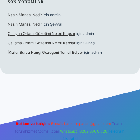
SON YORUMLAR
Nasın Manası Nedir
için
admin
Nasın Manası Nedir
için
Şevval
Çalışma Ortamı Gözetimi Neleri Kapsar
için
admin
Çalışma Ortamı Gözetimi Neleri Kapsar
için
Güneş
İKizler Burcu Hangi Gezegeni Temsil Ediyor
için
admin
er
Reklam ve İletişim:
E-mail:
backlinkpaneli@gmail.com
Teams:
forumhizmeti@gmail.com
Whatsapp: 0262 606 0 726
Telegram:
@karabul