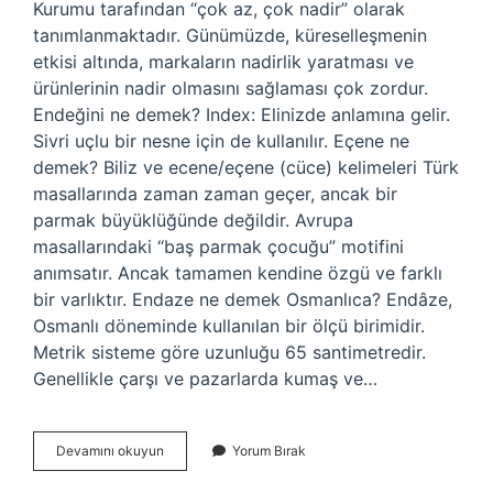
Kurumu tarafından “çok az, çok nadir” olarak
tanımlanmaktadır. Günümüzde, küreselleşmenin
etkisi altında, markaların nadirlik yaratması ve
ürünlerinin nadir olmasını sağlaması çok zordur.
Endeğini ne demek? Index: Elinizde anlamına gelir.
Sivri uçlu bir nesne için de kullanılır. Eçene ne
demek? Biliz ve ecene/eçene (cüce) kelimeleri Türk
masallarında zaman zaman geçer, ancak bir
parmak büyüklüğünde değildir. Avrupa
masallarındaki “baş parmak çocuğu” motifini
anımsatır. Ancak tamamen kendine özgü ve farklı
bir varlıktır. Endaze ne demek Osmanlıca? Endâze,
Osmanlı döneminde kullanılan bir ölçü birimidir.
Metrik sisteme göre uzunluğu 65 santimetredir.
Genellikle çarşı ve pazarlarda kumaş ve…
Endeze
Devamını okuyun
Yorum Bırak
Ne
Demek