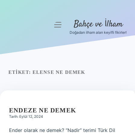
Bahçe ve İlham
menüyü
aç
Doğadan ilham alan keyifli fikirler!
Anasayfa
Gizlilik Politikası
Yasal Uyarı
ETIKET:
ELENSE NE DEMEK
Hakkımızda
ENDEZE NE DEMEK
Tarih: Eylül 12, 2024
Ender olarak ne demek? “Nadir” terimi Türk Dil