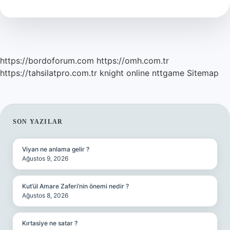
https://bordoforum.com
https://omh.com.tr
https://tahsilatpro.com.tr
knight online
nttgame
Sitemap
SIDEBAR
SON YAZILAR
Viyan ne anlama gelir ?
Ağustos 9, 2026
Kut’ül Amare Zaferi’nin önemi nedir ?
Ağustos 8, 2026
Kırtasiye ne satar ?