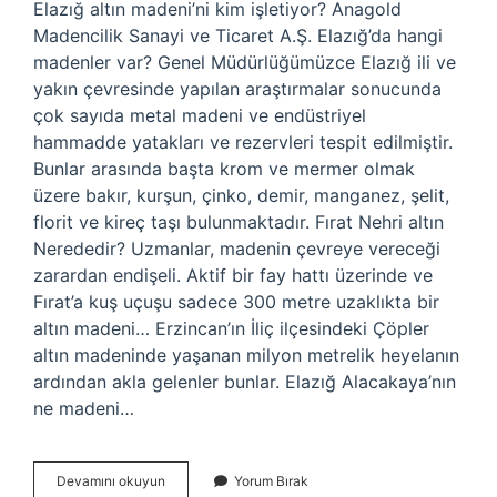
Elazığ altın madeni’ni kim işletiyor? Anagold
Madencilik Sanayi ve Ticaret A.Ş. Elazığ’da hangi
madenler var? Genel Müdürlüğümüzce Elazığ ili ve
yakın çevresinde yapılan araştırmalar sonucunda
çok sayıda metal madeni ve endüstriyel
hammadde yatakları ve rezervleri tespit edilmiştir.
Bunlar arasında başta krom ve mermer olmak
üzere bakır, kurşun, çinko, demir, manganez, şelit,
florit ve kireç taşı bulunmaktadır. Fırat Nehri altın
Nerededir? Uzmanlar, madenin çevreye vereceği
zarardan endişeli. Aktif bir fay hattı üzerinde ve
Fırat’a kuş uçuşu sadece 300 metre uzaklıkta bir
altın madeni… Erzincan’ın İliç ilçesindeki Çöpler
altın madeninde yaşanan milyon metrelik heyelanın
ardından akla gelenler bunlar. Elazığ Alacakaya’nın
ne madeni…
Elazığ
Devamını okuyun
Yorum Bırak