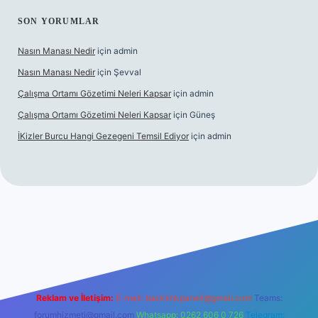
SON YORUMLAR
Nasın Manası Nedir
için
admin
Nasın Manası Nedir
için
Şevval
Çalışma Ortamı Gözetimi Neleri Kapsar
için
admin
Çalışma Ortamı Gözetimi Neleri Kapsar
için
Güneş
İKizler Burcu Hangi Gezegeni Temsil Ediyor
için
admin
er
Reklam ve İletişim:
E-mail:
backlinkpaneli@gmail.com
Teams:
forumhizmeti@gmail.com
Whatsapp: 0262 606 0 726
Telegram: