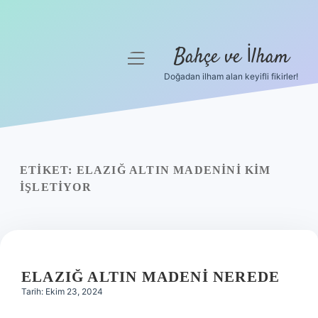
Bahçe ve İlham
menüyü
aç
Doğadan ilham alan keyifli fikirler!
Anasayfa
Gizlilik Politikası
Yasal Uyarı
ETIKET:
ELAZIĞ ALTIN MADENINI KIM
IŞLETIYOR
Hakkımızda
ELAZIĞ ALTIN MADENI NEREDE
Tarih: Ekim 23, 2024