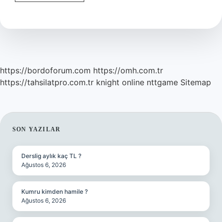
Altın
Madeni
Nerede
https://bordoforum.com
https://omh.com.tr
https://tahsilatpro.com.tr
knight online
nttgame
Sitemap
SIDEBAR
SON YAZILAR
Derslig aylık kaç TL ?
Ağustos 6, 2026
Kumru kimden hamile ?
Ağustos 6, 2026