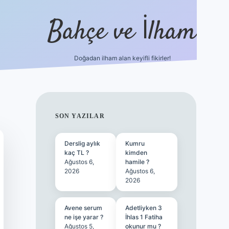
Bahçe ve İlham
Doğadan ilham alan keyifli fikirler!
ilbet yeni giriş
ilbet giriş
vdcasino giriş
betexper
SIDEBAR
SON YAZILAR
Derslig aylık
Kumru
kaç TL ?
kimden
Ağustos 6,
hamile ?
2026
Ağustos 6,
2026
Avene serum
Adetliyken 3
ne işe yarar ?
İhlas 1 Fatiha
Ağustos 5,
okunur mu ?