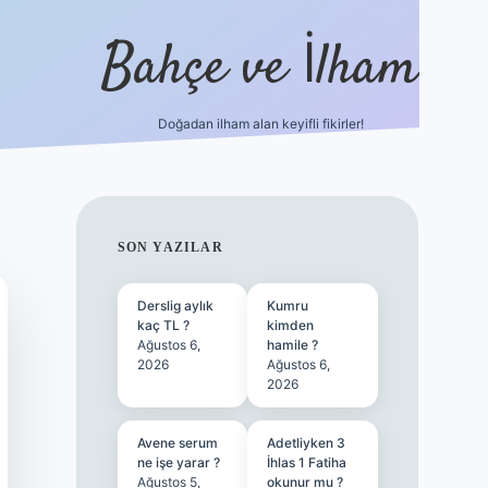
Bahçe ve İlham
Doğadan ilham alan keyifli fikirler!
ilbet yeni
SIDEBAR
SON YAZILAR
Derslig aylık
Kumru
kaç TL ?
kimden
Ağustos 6,
hamile ?
2026
Ağustos 6,
2026
Avene serum
Adetliyken 3
ne işe yarar ?
İhlas 1 Fatiha
Ağustos 5,
okunur mu ?