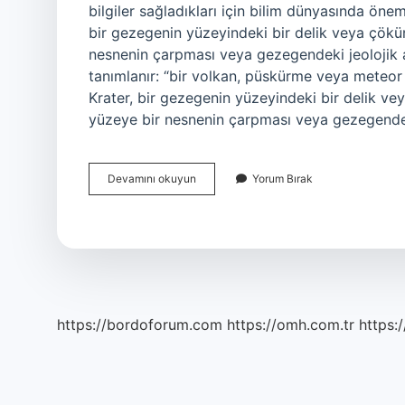
bilgiler sağladıkları için bilim dünyasında öneml
bir gezegenin yüzeyindeki bir delik veya çökün
nesnenin çarpması veya gezegendeki jeolojik ak
tanımlanır: “bir volkan, püskürme veya meteo
Krater, bir gezegenin yüzeyindeki bir delik vey
yüzeye bir nesnenin çarpması veya gezegende
Krater
Devamını okuyun
Yorum Bırak
Nasıl
Oluşur
https://bordoforum.com
https://omh.com.tr
https:/