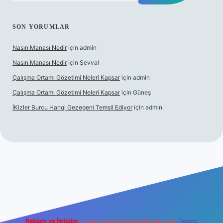
SON YORUMLAR
Nasın Manası Nedir
için
admin
Nasın Manası Nedir
için
Şevval
Çalışma Ortamı Gözetimi Neleri Kapsar
için
admin
Çalışma Ortamı Gözetimi Neleri Kapsar
için
Güneş
İKizler Burcu Hangi Gezegeni Temsil Ediyor
için
admin
r
Reklam ve İletişim:
E-mail:
backlinkpaneli@gmail.com
Teams: