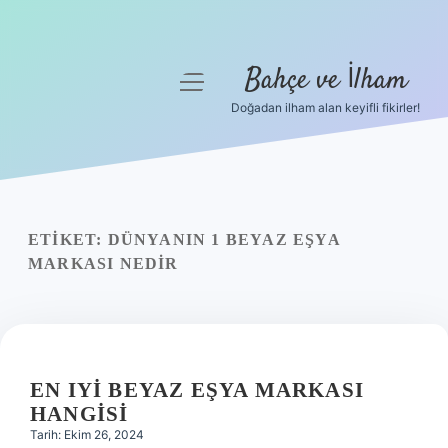
Bahçe ve İlham
menüyü
aç
Doğadan ilham alan keyifli fikirler!
Anasayfa
Gizlilik Politikası
Yasal Uyarı
ETIKET:
DÜNYANIN 1 BEYAZ EŞYA
MARKASI NEDIR
Hakkımızda
EN IYI BEYAZ EŞYA MARKASI
HANGISI
Tarih: Ekim 26, 2024