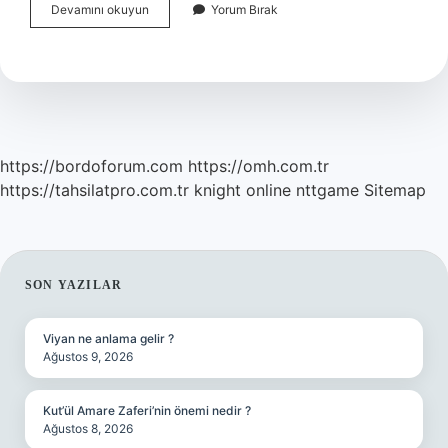
En
Devamını okuyun
Yorum Bırak
Iyi
Beyaz
Eşya
Markası
Hangisi
https://bordoforum.com
https://omh.com.tr
https://tahsilatpro.com.tr
knight online
nttgame
Sitemap
SIDEBAR
SON YAZILAR
Viyan ne anlama gelir ?
Ağustos 9, 2026
Kut’ül Amare Zaferi’nin önemi nedir ?
Ağustos 8, 2026