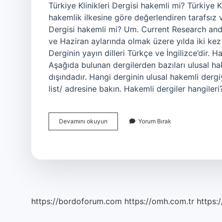
Türkiye Klinikleri Dergisi hakemli mi? Türkiye Kl
hakemlik ilkesine göre değerlendiren tarafsız v
Dergisi hakemli mi? Um. Current Research and
ve Haziran aylarında olmak üzere yılda iki kez y
Derginin yayın dilleri Türkçe ve İngilizce’dir. 
Aşağıda bulunan dergilerden bazıları ulusal ha
dışındadır. Hangi derginin ulusal hakemli der
list/ adresine bakın. Hakemli dergiler hangiler
Türk
Devamını okuyun
Yorum Bırak
Psikiyatri
Dergisi
Hakemli
Dergi
Mi
https://bordoforum.com
https://omh.com.tr
https:/