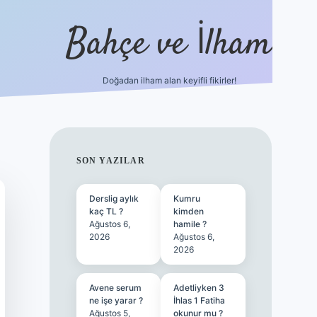
Bahçe ve İlham
Doğadan ilham alan keyifli fikirler!
ilbet yeni giriş
ilbet giriş
vdcasino giriş
betexper
SIDEBAR
SON YAZILAR
Derslig aylık
Kumru
kaç TL ?
kimden
Ağustos 6,
hamile ?
2026
Ağustos 6,
2026
Avene serum
Adetliyken 3
ne işe yarar ?
İhlas 1 Fatiha
Ağustos 5,
okunur mu ?