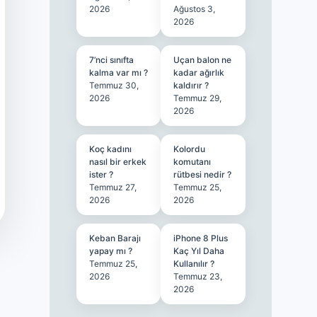
2026
Ağustos 3,
2026
7’nci sınıfta
Uçan balon ne
kalma var mı ?
kadar ağırlık
Temmuz 30,
kaldırır ?
2026
Temmuz 29,
2026
Koç kadını
Kolordu
nasıl bir erkek
komutanı
ister ?
rütbesi nedir ?
Temmuz 27,
Temmuz 25,
2026
2026
Keban Barajı
iPhone 8 Plus
yapay mı ?
Kaç Yıl Daha
Temmuz 25,
Kullanılır ?
2026
Temmuz 23,
2026