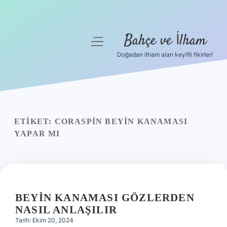
Bahçe ve İlham
menüyü
aç
Doğadan ilham alan keyifli fikirler!
Anasayfa
Gizlilik Politikası
Yasal Uyarı
ETIKET:
CORASPIN BEYIN KANAMASI
YAPAR MI
Hakkımızda
BEYIN KANAMASI GÖZLERDEN
NASIL ANLAŞILIR
Tarih: Ekim 20, 2024