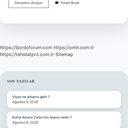
Beyin
Devamını okuyun
Yorum Bırak
Kanaması
Gözlerden
Nasıl
Anlaşılır
https://bordoforum.com
https://omh.com.tr
https://tahsilatpro.com.tr
Sitemap
SIDEBAR
SON YAZILAR
Viyan ne anlama gelir ?
Ağustos 9, 2026
Kut’ül Amare Zaferi’nin önemi nedir ?
Ağustos 8, 2026