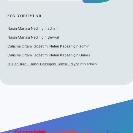
SON YORUMLAR
Nasın Manası Nedir
için
admin
Nasın Manası Nedir
için
Şevval
Çalışma Ortamı Gözetimi Neleri Kapsar
için
admin
Çalışma Ortamı Gözetimi Neleri Kapsar
için
Güneş
İKizler Burcu Hangi Gezegeni Temsil Ediyor
için
admin
ilbet yeni giriş
ilbet giriş
vdcasino giriş
betexper
Reklam ve İletişim:
E-mail:
backlinkpaneli@gmail.com
Teams: