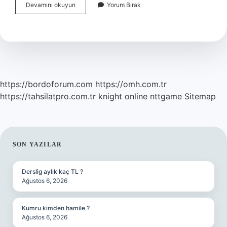
Tsim
Devamını okuyun
Yorum Bırak
Ne
Demek
https://bordoforum.com
https://omh.com.tr
https://tahsilatpro.com.tr
knight online
nttgame
Sitemap
SIDEBAR
SON YAZILAR
Derslig aylık kaç TL ?
Ağustos 6, 2026
Kumru kimden hamile ?
Ağustos 6, 2026