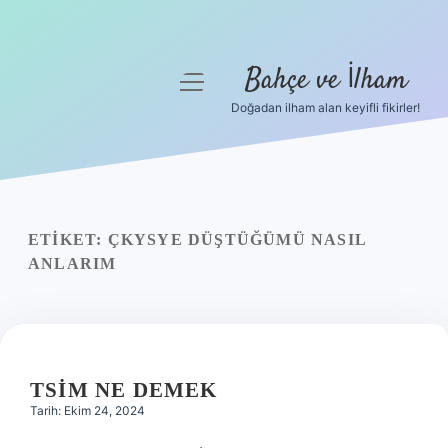
Bahçe ve İlham
menüyü
aç
Doğadan ilham alan keyifli fikirler!
Anasayfa
Gizlilik Politikası
Yasal Uyarı
ETIKET:
ÇKYSYE DÜŞTÜĞÜMÜ NASIL
ANLARIM
Hakkımızda
TSIM NE DEMEK
Tarih: Ekim 24, 2024