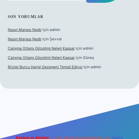
SON YORUMLAR
Nasın Manası Nedir
için
admin
Nasın Manası Nedir
için
Şevval
Çalışma Ortamı Gözetimi Neleri Kapsar
için
admin
Çalışma Ortamı Gözetimi Neleri Kapsar
için
Güneş
İKizler Burcu Hangi Gezegeni Temsil Ediyor
için
admin
ilbet yeni giriş
ilbet giriş
vdcasino giriş
betexper
Reklam ve İletişim:
E-mail:
backlinkpaneli@gmail.com
Teams: