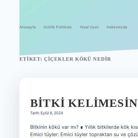
Anasayfa
Gizlilik Politikası
Yasal Uyarı
Hakkımızda
ETIKET:
ÇIÇEKLER KÖKÜ NEDIR
BITKI KELIMESI
Tarih: Eylül 8, 2024
Bitkinin kökü var mı? ∎ Yıllık bitkilerde kök kı
Emici tüyler: Emici tüyler topraktan su ve çö