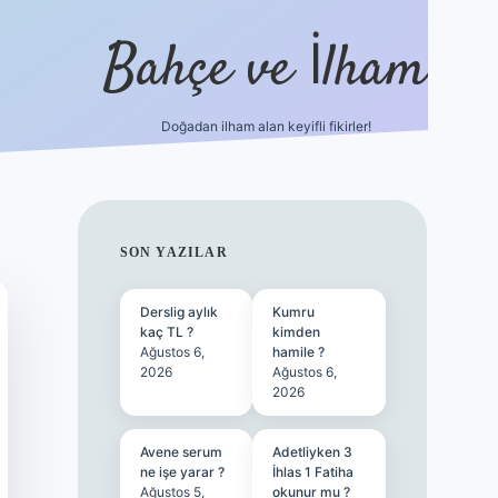
Bahçe ve İlham
Doğadan ilham alan keyifli fikirler!
ilbet yen
SIDEBAR
SON YAZILAR
Derslig aylık
Kumru
kaç TL ?
kimden
Ağustos 6,
hamile ?
2026
Ağustos 6,
2026
Avene serum
Adetliyken 3
ne işe yarar ?
İhlas 1 Fatiha
Ağustos 5,
okunur mu ?