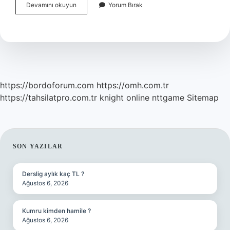
Tsim
Devamını okuyun
Yorum Bırak
Ne
Demek
https://bordoforum.com
https://omh.com.tr
https://tahsilatpro.com.tr
knight online
nttgame
Sitemap
SIDEBAR
SON YAZILAR
Derslig aylık kaç TL ?
Ağustos 6, 2026
Kumru kimden hamile ?
Ağustos 6, 2026