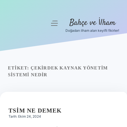
Bahçe ve İlham
menüyü
aç
Doğadan ilham alan keyifli fikirler!
Anasayfa
Gizlilik Politikası
Yasal Uyarı
ETIKET:
ÇEKIRDEK KAYNAK YÖNETIM
SISTEMI NEDIR
Hakkımızda
TSIM NE DEMEK
Tarih: Ekim 24, 2024