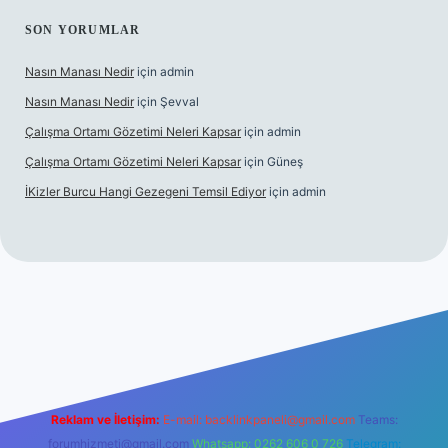
SON YORUMLAR
Nasın Manası Nedir
için
admin
Nasın Manası Nedir
için
Şevval
Çalışma Ortamı Gözetimi Neleri Kapsar
için
admin
Çalışma Ortamı Gözetimi Neleri Kapsar
için
Güneş
İKizler Burcu Hangi Gezegeni Temsil Ediyor
için
admin
er
Reklam ve İletişim:
E-mail:
backlinkpaneli@gmail.com
Teams:
forumhizmeti@gmail.com
Whatsapp: 0262 606 0 726
Telegram: