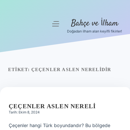
Bahçe ve İlham
menüyü
aç
Doğadan ilham alan keyifli fikirler!
Anasayfa
Gizlilik Politikası
Yasal Uyarı
ETIKET:
ÇEÇENLER ASLEN NERELIDIR
Hakkımızda
ÇEÇENLER ASLEN NERELI
Tarih: Ekim 8, 2024
Çeçenler hangi Türk boyundandır? Bu bölgede