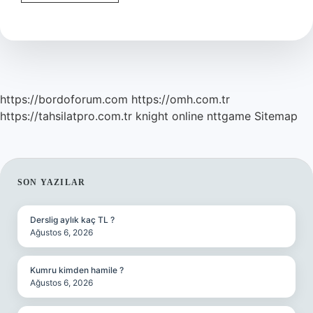
Aslen
Nereli
https://bordoforum.com
https://omh.com.tr
https://tahsilatpro.com.tr
knight online
nttgame
Sitemap
SIDEBAR
SON YAZILAR
Derslig aylık kaç TL ?
Ağustos 6, 2026
Kumru kimden hamile ?
Ağustos 6, 2026