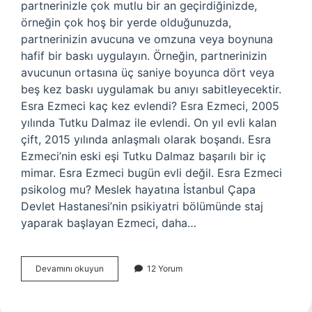
partnerinizle çok mutlu bir an geçirdiğinizde,
örneğin çok hoş bir yerde olduğunuzda,
partnerinizin avucuna ve omzuna veya boynuna
hafif bir baskı uygulayın. Örneğin, partnerinizin
avucunun ortasına üç saniye boyunca dört veya
beş kez baskı uygulamak bu anıyı sabitleyecektir.
Esra Ezmeci kaç kez evlendi? Esra Ezmeci, 2005
yılında Tutku Dalmaz ile evlendi. On yıl evli kalan
çift, 2015 yılında anlaşmalı olarak boşandı. Esra
Ezmeci’nin eski eşi Tutku Dalmaz başarılı bir iç
mimar. Esra Ezmeci bugün evli değil. Esra Ezmeci
psikolog mu? Meslek hayatına İstanbul Çapa
Devlet Hastanesi’nin psikiyatri bölümünde staj
yaparak başlayan Ezmeci, daha…
Esra
Devamını okuyun
12 Yorum
Ezmecide
Estetik
Var