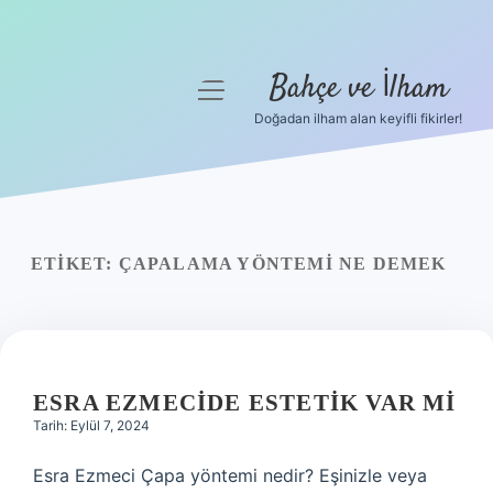
Bahçe ve İlham
menüyü
aç
Doğadan ilham alan keyifli fikirler!
Anasayfa
Gizlilik Politikası
Yasal Uyarı
ETIKET:
ÇAPALAMA YÖNTEMI NE DEMEK
Hakkımızda
ESRA EZMECIDE ESTETIK VAR MI
Tarih: Eylül 7, 2024
Esra Ezmeci Çapa yöntemi nedir? Eşinizle veya