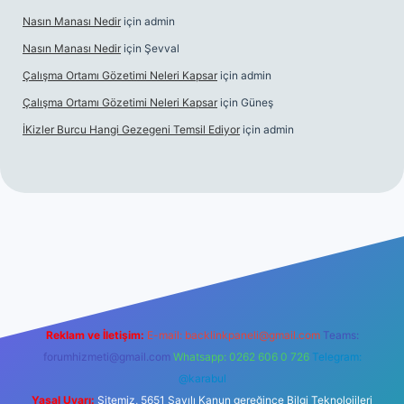
Nasın Manası Nedir
için
admin
Nasın Manası Nedir
için
Şevval
Çalışma Ortamı Gözetimi Neleri Kapsar
için
admin
Çalışma Ortamı Gözetimi Neleri Kapsar
için
Güneş
İKizler Burcu Hangi Gezegeni Temsil Ediyor
için
admin
er
Reklam ve İletişim:
E-mail:
backlinkpaneli@gmail.com
Teams:
forumhizmeti@gmail.com
Whatsapp: 0262 606 0 726
Telegram:
@karabul
Yasal Uyarı:
Sitemiz, 5651 Sayılı Kanun gereğince Bilgi Teknolojileri