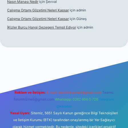
Nasın Manası Nedir
için
Şevval
Çalışma Ortamı Gözetimi Neleri Kapsar
için
admin
Çalışma Ortamı Gözetimi Neleri Kapsar
için
Güneş
İKizler Burcu Hangi Gezegeni Temsil Ediyor
için
admin
er
Reklam ve İletişim:
E-mail:
backlinkpaneli@gmail.com
Teams:
forumhizmeti@gmail.com
Whatsapp: 0262 606 0 726
Telegram:
@karabul
Yasal Uyarı:
Sitemiz, 5651 Sayılı Kanun gereğince Bilgi Teknolojileri
ve İletişim Kurumu (BTK) tarafından onaylanmış bir Yer Sağlayıcı
olarak hizmet vermektedir. Bu nedenle, sitedeki içerikleri proaktif