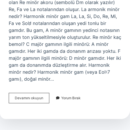
olan Re minör akoru (sembolü Dm olarak yazılır)
Re, Fa ve La notalarından oluşur. La armonik minör
nedir? Harmonik minör gam La, La, Si, Do, Re, Mi,
Fa ve Sol♯ notalarından oluşan yedi tonlu bir
gamdır. Bu gam, A minör gamının yedinci notasının
yarım ton yükseltilmesiyle oluşturulur. Re minör kaç
bemol? C majör gamının ilgili minörü: A minör
gamıdır. Her iki gamda da donanım arızası yoktu. F
majör gamının ilgili minörü: D minör gamıdır. Her iki
gam da donanımda düzleştirme alır. Harmonik
minör nedir? Harmonik minör gam (veya Eol♮7
gamı), doğal minör…
Re
Devamını okuyun
Yorum Bırak
Armonik
Minör
Nedir