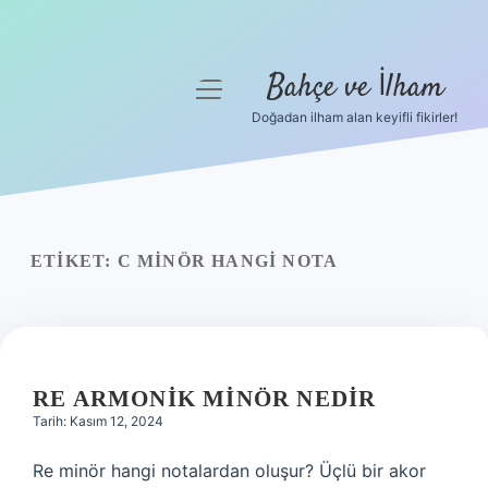
Bahçe ve İlham
menüyü
aç
Doğadan ilham alan keyifli fikirler!
Anasayfa
Gizlilik Politikası
Yasal Uyarı
ETIKET:
C MINÖR HANGI NOTA
Hakkımızda
RE ARMONIK MINÖR NEDIR
Tarih: Kasım 12, 2024
Re minör hangi notalardan oluşur? Üçlü bir akor