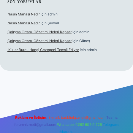
SON YORUMLAR
Nasın Manası Nedir
için
admin
Nasın Manası Nedir
için
Şevval
Çalışma Ortamı Gözetimi Neleri Kapsar
için
admin
Çalışma Ortamı Gözetimi Neleri Kapsar
için
Güneş
İKizler Burcu Hangi Gezegeni Temsil Ediyor
için
admin
er
Reklam ve İletişim:
E-mail:
backlinkpaneli@gmail.com
Teams:
forumhizmeti@gmail.com
Whatsapp: 0262 606 0 726
Telegram:
@karabul