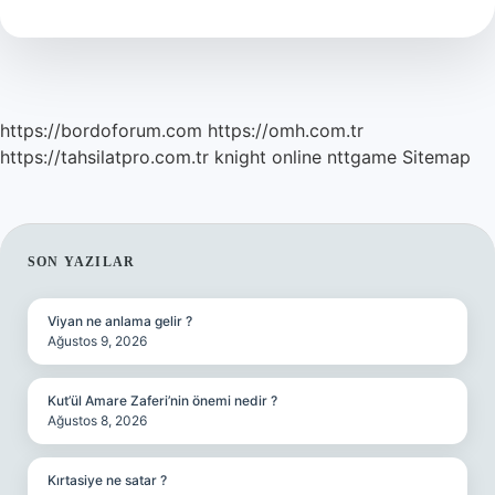
Farkı
Nedir
https://bordoforum.com
https://omh.com.tr
https://tahsilatpro.com.tr
knight online
nttgame
Sitemap
SIDEBAR
SON YAZILAR
Viyan ne anlama gelir ?
Ağustos 9, 2026
Kut’ül Amare Zaferi’nin önemi nedir ?
Ağustos 8, 2026
Kırtasiye ne satar ?