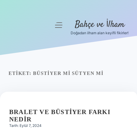
Bahçe ve İlham
menüyü
aç
Doğadan ilham alan keyifli fikirler!
Anasayfa
Gizlilik Politikası
Yasal Uyarı
ETIKET:
BÜSTIYER MI SÜTYEN MI
Hakkımızda
BRALET VE BÜSTIYER FARKI
NEDIR
Tarih: Eylül 7, 2024