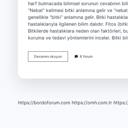
harf bulmacada bilimsel sorunun cevabının bil
“Nebat” kelimesi bitki anlamına gelir ve “nebat
genellikle “bitki” anlamına gelir. Bitki hastalıkl
hastalıklarıyla ilgilenen bilim dalıdır. Fitos (bit
Bitkilerde hastalıklara neden olan faktörleri, bun
koruma ve tedavi yöntemlerini inceler. Bitki bi
Bulmacada
Devamını okuyun
8 Yorum
Bitki
Bilimi
Ne
Demek
https://bordoforum.com
https://omh.com.tr
https:/