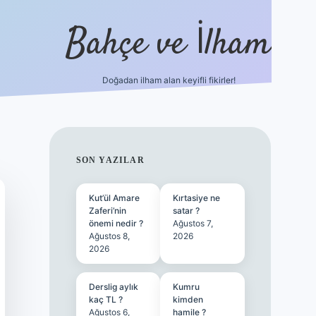
Bahçe ve İlham
Doğadan ilham alan keyifli fikirler!
ilbet yeni giriş
ilbet giriş
vdcasino giriş
betexper
SIDEBAR
SON YAZILAR
Kut’ül Amare
Kırtasiye ne
Zaferi’nin
satar ?
önemi nedir ?
Ağustos 7,
Ağustos 8,
2026
2026
Derslig aylık
Kumru
kaç TL ?
kimden
Ağustos 6,
hamile ?