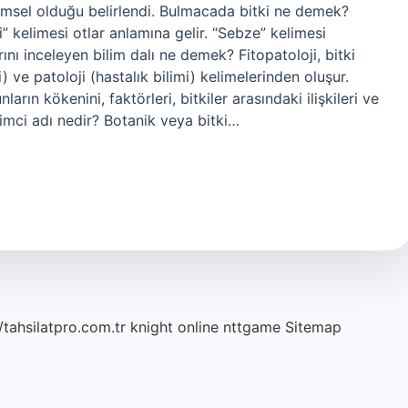
imsel olduğu belirlendi. Bulmacada bitki ne demek?
i” kelimesi otlar anlamına gelir. “Sebze” kelimesi
arını inceleyen bilim dalı ne demek? Fitopatoloji, bitki
ki) ve patoloji (hastalık bilimi) kelimelerinden oluşur.
ların kökenini, faktörleri, bitkiler arasındaki ilişkileri ve
limci adı nedir? Botanik veya bitki…
/tahsilatpro.com.tr
knight online
nttgame
Sitemap