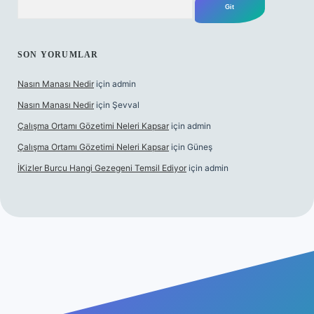
SON YORUMLAR
Nasın Manası Nedir
için
admin
Nasın Manası Nedir
için
Şevval
Çalışma Ortamı Gözetimi Neleri Kapsar
için
admin
Çalışma Ortamı Gözetimi Neleri Kapsar
için
Güneş
İKizler Burcu Hangi Gezegeni Temsil Ediyor
için
admin
ilbet yeni giriş
ilbet giriş
vdcasino giriş
betexper