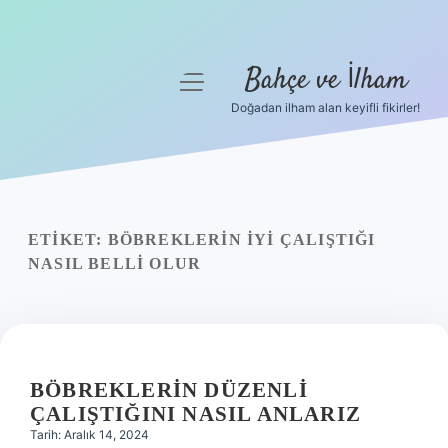
Bahçe ve İlham
menüyü
aç
Doğadan ilham alan keyifli fikirler!
Anasayfa
Gizlilik Politikası
Yasal Uyarı
ETIKET:
BÖBREKLERIN IYI ÇALIŞTIĞI
NASIL BELLI OLUR
Hakkımızda
BÖBREKLERIN DÜZENLI
ÇALIŞTIĞINI NASIL ANLARIZ
Tarih: Aralık 14, 2024