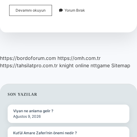
Böbreklerin
Devamını okuyun
Yorum Bırak
Düzenli
Çalıştığını
Nasıl
Anlarız
https://bordoforum.com
https://omh.com.tr
https://tahsilatpro.com.tr
knight online
nttgame
Sitemap
SIDEBAR
SON YAZILAR
Viyan ne anlama gelir ?
Ağustos 9, 2026
Kut’ül Amare Zaferi’nin önemi nedir ?